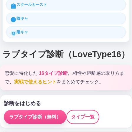
スクールカースト
🏫
陰キャ
🌑
陽キャ
🌞
ラブタイプ診断（LoveType16）
恋愛に特化した
16タイプ診断
。相性や距離感の取り方ま
で、
実戦で使えるヒント
をまとめてチェック。
診断をはじめる
ラブタイプ診断（無料）
タイプ一覧