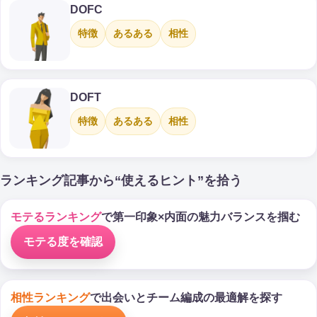
DOFC
特徴
あるある
相性
DOFT
特徴
あるある
相性
ランキング記事から“使えるヒント”を拾う
モテるランキング
で第一印象×内面の魅力バランスを掴む
モテる度を確認
相性ランキング
で出会いとチーム編成の最適解を探す