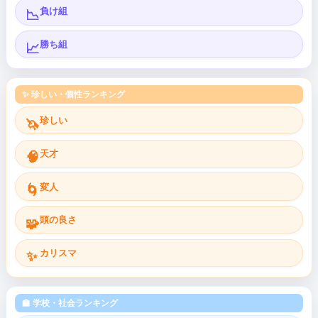
負け組
📉
勝ち組
📈
✨ 珍しい・個性ランキング
珍しい
🦄
天才
🧠
変人
🌀
頭の良さ
🧩
カリスマ
✨
🏫 学校・社会ランキング