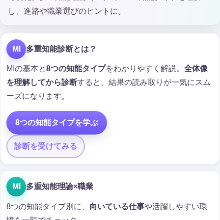
し、進路や職業選びのヒントに。
MI
多重知能診断とは？
MIの基本と
8つの知能タイプ
をわかりやすく解説。
全体像
を理解してから診断
すると、結果の読み取りが一気にスム
ーズになります。
8つの知能タイプを学ぶ
診断を受けてみる
MI
多重知能理論×職業
8つの知能タイプ別に、
向いている仕事
や活躍しやすい環