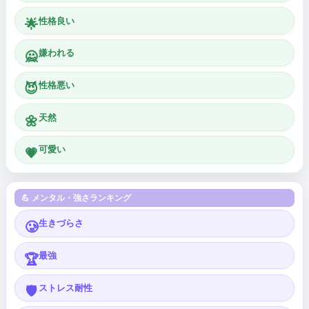
性格良い
🌟
嫌われる
🙅
性格悪い
😈
天然
🌼
可愛い
💗
💪 メンタル・強さランキング
生きづらさ
🥲
最強
🏆
ストレス耐性
🛡️