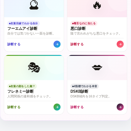
🔮
🔥
友達目線でわかる自分
毒舌なのに当たる
フーエムアイ診断
悪口診断
自分では気づかない一面を診断。
陰で言われがちな悪口をチェック。
診断する
診断する
🎭
💋
友達の顔をした敵？
4指標でわかる本音
フレネミー診断
DSKB診断
人間関係の違和感をチェック。
DSKB傾向を16タイプ判定。
診断する
診断する