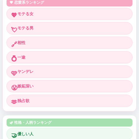
💗 恋愛系ランキング
モテる女
💖
モテる男
💘
相性
🔗
一途
💍
ヤンデレ
🩷
嫉妬深い
😤
独占欲
🫶
🌿 性格・人柄ランキング
優しい人
🤝