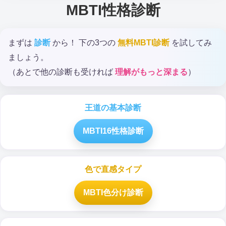
MBTI性格診断
まずは
診断
から！ 下の3つの
無料MBTI診断
を試してみ
ましょう。
（あとで他の診断も受ければ
理解がもっと深まる
）
王道の基本診断
MBTI16性格診断
色で直感タイプ
MBTI色分け診断