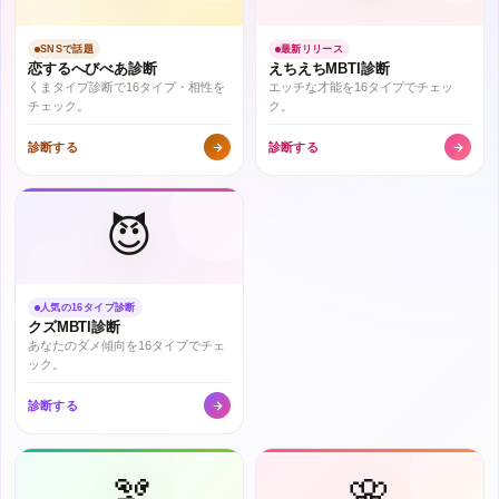
SNSで話題
最新リリース
恋するへびべあ診断
えちえちMBTI診断
くまタイプ診断で16タイプ・相性を
エッチな才能を16タイプでチェッ
チェック。
ク。
診断する
診断する
😈
人気の16タイプ診断
クズMBTI診断
あなたのダメ傾向を16タイプでチェ
ック。
診断する
🫘
🌸