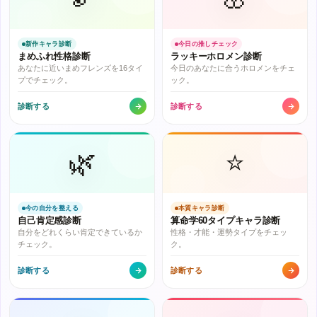
新作キャラ診断
今日の推しチェック
まめふれ性格診断
ラッキーホロメン診断
あなたに近いまめフレンズを16タイ
今日のあなたに合うホロメンをチェ
プでチェック。
ック。
診断する
診断する
🌿
⭐
今の自分を整える
本質キャラ診断
自己肯定感診断
算命学60タイプキャラ診断
自分をどれくらい肯定できているか
性格・才能・運勢タイプをチェッ
チェック。
ク。
診断する
診断する