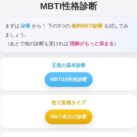
MBTI性格診断
まずは
診断
から！ 下の3つの
無料MBTI診断
を試してみ
ましょう。
（あとで他の診断も受ければ
理解がもっと深まる
）
王道の基本診断
MBTI16性格診断
色で直感タイプ
MBTI色分け診断