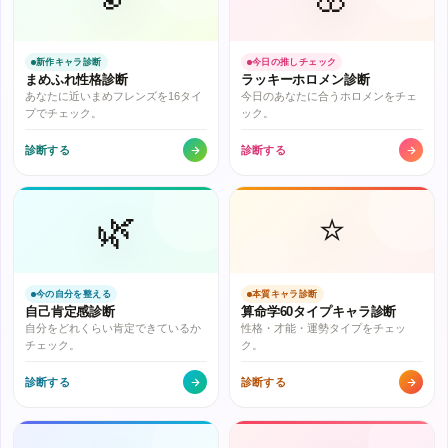
新作キャラ診断
今日の推しチェック
まめふれ性格診断
ラッキーホロメン診断
あなたに近いまめフレンズを16タイ
今日のあなたに合うホロメンをチェ
プでチェック。
ック。
診断する
診断する
🌿
⭐
今の自分を整える
本質キャラ診断
自己肯定感診断
算命学60タイプキャラ診断
自分をどれくらい肯定できているか
性格・才能・運勢タイプをチェッ
チェック。
ク。
診断する
診断する