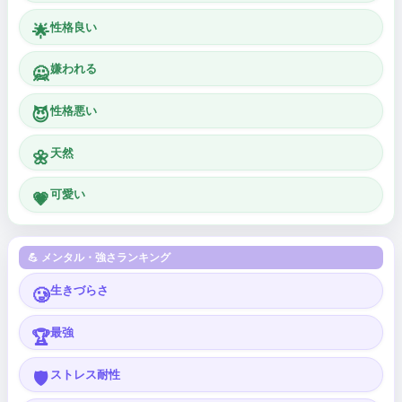
性格良い
🌟
嫌われる
🙅
性格悪い
😈
天然
🌼
可愛い
💗
💪 メンタル・強さランキング
生きづらさ
🥲
最強
🏆
ストレス耐性
🛡️