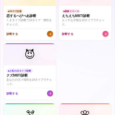
SNSで話題
最新リリース
恋するへびべあ診断
えちえちMBTI診断
くまタイプ診断で16タイプ・相性を
エッチな才能を16タイプでチェッ
チェック。
ク。
診断する
診断する
😈
人気の16タイプ診断
クズMBTI診断
あなたのダメ傾向を16タイプでチェ
ック。
診断する
🫘
🌸