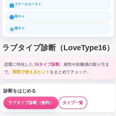
スクールカースト
🏫
陰キャ
🌑
陽キャ
🌞
ラブタイプ診断（LoveType16）
恋愛に特化した
16タイプ診断
。相性や距離感の取り方ま
で、
実戦で使えるヒント
をまとめてチェック。
診断をはじめる
ラブタイプ診断（無料）
タイプ一覧