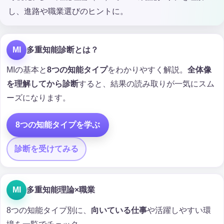
し、進路や職業選びのヒントに。
MI
多重知能診断とは？
MIの基本と
8つの知能タイプ
をわかりやすく解説。
全体像
を理解してから診断
すると、結果の読み取りが一気にスム
ーズになります。
8つの知能タイプを学ぶ
診断を受けてみる
MI
多重知能理論×職業
8つの知能タイプ別に、
向いている仕事
や活躍しやすい環