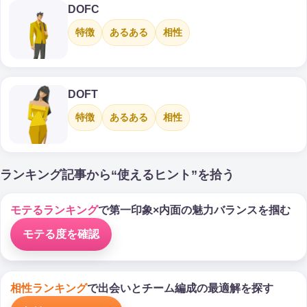
DOFC
特徴
あるある
相性
DOFT
特徴
あるある
相性
ランキング記事から“使えるヒント”を拾う
モテるランキング
で第一印象×内面の魅力バランスを掴む
モテる度を確認
相性ランキング
で出会いとチーム編成の最適解を探す