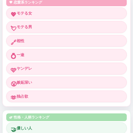
💗 恋愛系ランキング
モテる女
💖
モテる男
💘
相性
🔗
一途
💍
ヤンデレ
🩷
嫉妬深い
😤
独占欲
🫶
🌿 性格・人柄ランキング
優しい人
🤝