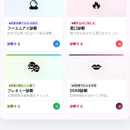
🔮
🔥
友達目線でわかる自分
毒舌なのに当たる
フーエムアイ診断
悪口診断
自分では気づかない一面を診断。
陰で言われがちな悪口をチェック。
診断する
診断する
🎭
💋
友達の顔をした敵？
4指標でわかる本音
フレネミー診断
DSKB診断
人間関係の違和感をチェック。
DSKB傾向を16タイプ判定。
診断する
診断する