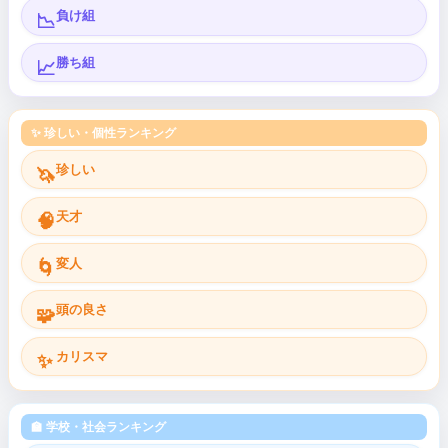
負け組
📉
勝ち組
📈
✨ 珍しい・個性ランキング
珍しい
🦄
天才
🧠
変人
🌀
頭の良さ
🧩
カリスマ
✨
🏫 学校・社会ランキング