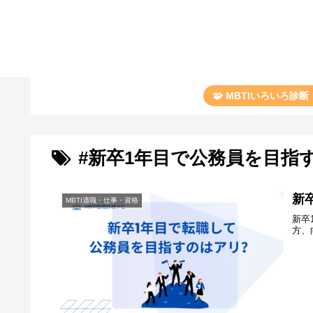
🧩 MBTIいろいろ診
#新卒1年目で公務員を目指
新
MBTI適職・仕事・資格
新卒
方、