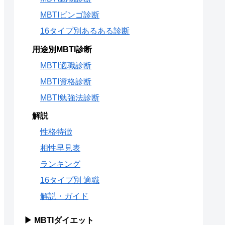
MBTIビンゴ診断
16タイプ別あるある診断
用途別MBTI診断
MBTI適職診断
MBTI資格診断
MBTI勉強法診断
解説
性格特徴
相性早見表
ランキング
16タイプ別 適職
解説・ガイド
▶ MBTIダイエット