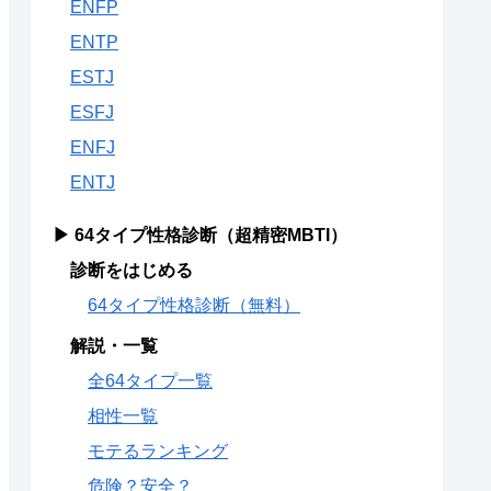
ENFP
ENTP
ESTJ
ESFJ
ENFJ
ENTJ
▶ 64タイプ性格診断（超精密MBTI）
診断をはじめる
64タイプ性格診断（無料）
解説・一覧
全64タイプ一覧
相性一覧
モテるランキング
危険？安全？