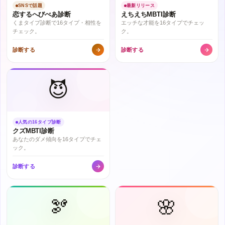
SNSで話題
最新リリース
恋するへびべあ診断
えちえちMBTI診断
くまタイプ診断で16タイプ・相性を
エッチな才能を16タイプでチェッ
チェック。
ク。
診断する
診断する
😈
人気の16タイプ診断
クズMBTI診断
あなたのダメ傾向を16タイプでチェ
ック。
診断する
🫘
🌸