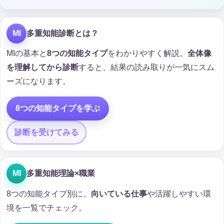
MI
多重知能診断とは？
MIの基本と
8つの知能タイプ
をわかりやすく解説。
全体像
を理解してから診断
すると、結果の読み取りが一気にスム
ーズになります。
8つの知能タイプを学ぶ
診断を受けてみる
MI
多重知能理論×職業
8つの知能タイプ別に、
向いている仕事
や活躍しやすい環
境を一覧でチェック。