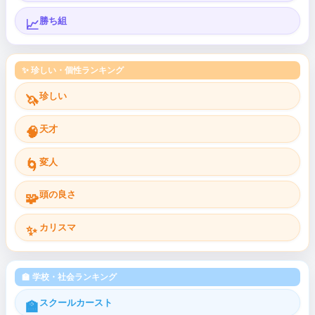
勝ち組
📈
✨ 珍しい・個性ランキング
珍しい
🦄
天才
🧠
変人
🌀
頭の良さ
🧩
カリスマ
✨
🏫 学校・社会ランキング
スクールカースト
🏫