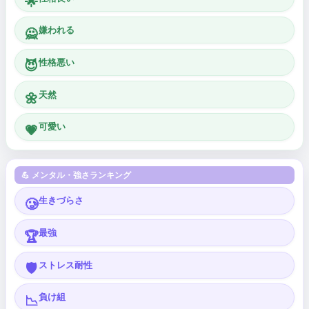
🌟
嫌われる
🙅
性格悪い
😈
天然
🌼
可愛い
💗
💪 メンタル・強さランキング
生きづらさ
🥲
最強
🏆
ストレス耐性
🛡️
負け組
📉