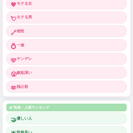
モテる女
💖
モテる男
💘
相性
🔗
一途
💍
ヤンデレ
🩷
嫉妬深い
😤
独占欲
🫶
🌿 性格・人柄ランキング
優しい人
🤝
性格良い