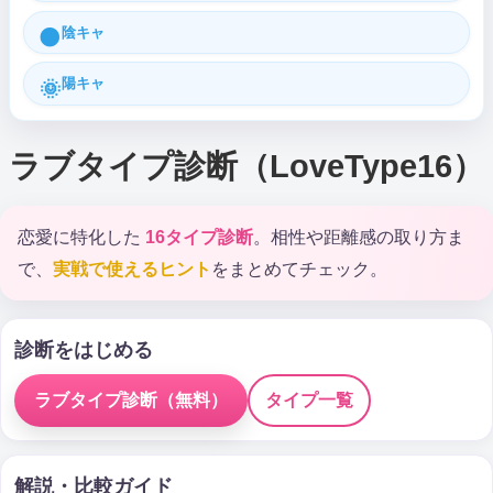
陰キャ
🌑
陽キャ
🌞
ラブタイプ診断（LoveType16）
恋愛に特化した
16タイプ診断
。相性や距離感の取り方ま
で、
実戦で使えるヒント
をまとめてチェック。
診断をはじめる
ラブタイプ診断（無料）
タイプ一覧
解説・比較ガイド