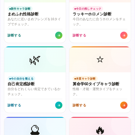
新作キャラ診断
今日の推しチェック
まめふれ性格診断
ラッキーホロメン診断
あなたに近いまめフレンズを16タイ
今日のあなたに合うホロメンをチェ
プでチェック。
ック。
診断する
診断する
🌿
⭐
今の自分を整える
本質キャラ診断
自己肯定感診断
算命学60タイプキャラ診断
自分をどれくらい肯定できているか
性格・才能・運勢タイプをチェッ
チェック。
ク。
診断する
診断する
🔮
🔥