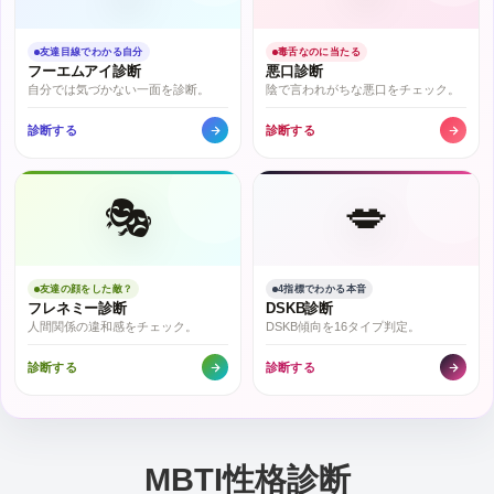
友達目線でわかる自分
毒舌なのに当たる
フーエムアイ診断
悪口診断
自分では気づかない一面を診断。
陰で言われがちな悪口をチェック。
診断する
診断する
🎭
💋
友達の顔をした敵？
4指標でわかる本音
フレネミー診断
DSKB診断
人間関係の違和感をチェック。
DSKB傾向を16タイプ判定。
診断する
診断する
MBTI性格診断