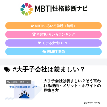
🧩 MBTIいろいろ診断（無料）
🏆 MBTIいろいろランキング
💖 モテる女性TOP16
🎭 裏MBTI診断
#大手子会社は羨ましい？
大手子会社は羨ましい？そう言わ
MBTI適職・仕事・資格
れる理由・メリット・ホワイトの
見抜き方
2026.02.27