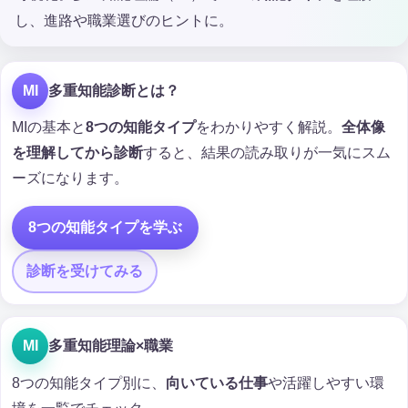
し、進路や職業選びのヒントに。
MI
多重知能診断とは？
MIの基本と
8つの知能タイプ
をわかりやすく解説。
全体像
を理解してから診断
すると、結果の読み取りが一気にスム
ーズになります。
8つの知能タイプを学ぶ
診断を受けてみる
MI
多重知能理論×職業
8つの知能タイプ別に、
向いている仕事
や活躍しやすい環