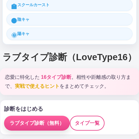
スクールカースト
🏫
陰キャ
🌑
陽キャ
🌞
ラブタイプ診断（LoveType16）
恋愛に特化した
16タイプ診断
。相性や距離感の取り方ま
で、
実戦で使えるヒント
をまとめてチェック。
診断をはじめる
ラブタイプ診断（無料）
タイプ一覧