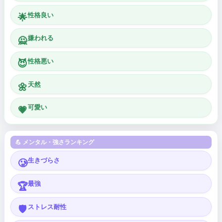
性格良い
🌟
嫌われる
🙅
性格悪い
😈
天然
🌼
可愛い
💗
💪 メンタル・強さランキング
生きづらさ
🥲
最強
🏆
ストレス耐性
🛡️