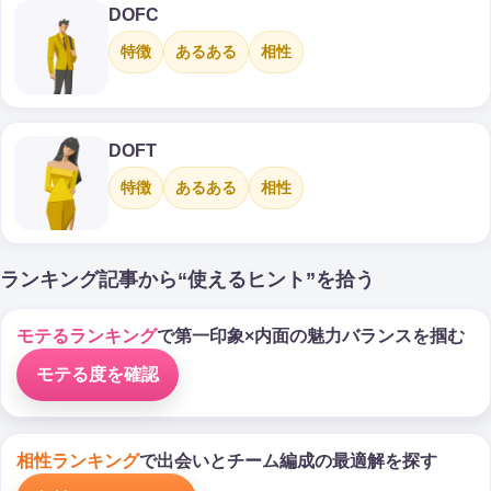
DOFC
特徴
あるある
相性
DOFT
特徴
あるある
相性
ランキング記事から“使えるヒント”を拾う
モテるランキング
で第一印象×内面の魅力バランスを掴む
モテる度を確認
相性ランキング
で出会いとチーム編成の最適解を探す