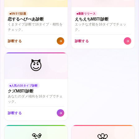
SNSで話題
最新リリース
恋するへびべあ診断
えちえちMBTI診断
くまタイプ診断で16タイプ・相性を
エッチな才能を16タイプでチェッ
チェック。
ク。
診断する
診断する
😈
人気の16タイプ診断
クズMBTI診断
あなたのダメ傾向を16タイプでチェ
ック。
診断する
🫘
🌸