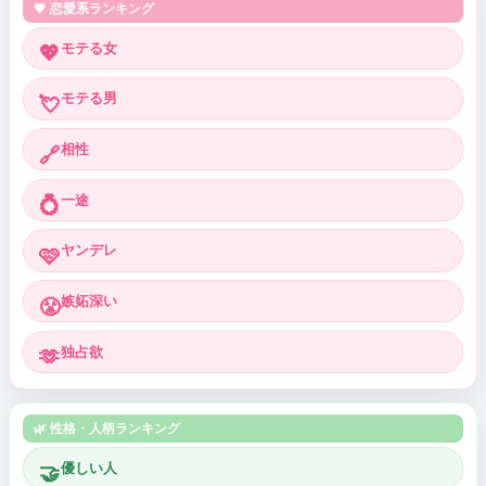
💗 恋愛系ランキング
モテる女
💖
モテる男
💘
相性
🔗
一途
💍
ヤンデレ
🩷
嫉妬深い
😤
独占欲
🫶
🌿 性格・人柄ランキング
優しい人
🤝