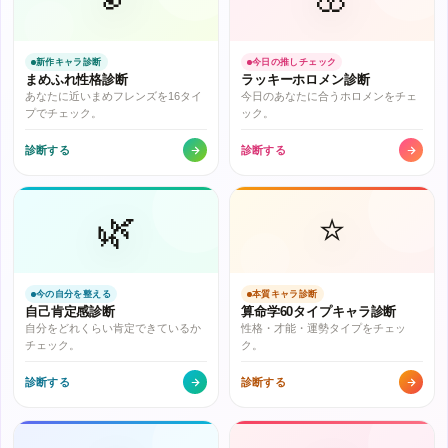
新作キャラ診断
今日の推しチェック
まめふれ性格診断
ラッキーホロメン診断
あなたに近いまめフレンズを16タイ
今日のあなたに合うホロメンをチェ
プでチェック。
ック。
診断する
診断する
🌿
⭐
今の自分を整える
本質キャラ診断
自己肯定感診断
算命学60タイプキャラ診断
自分をどれくらい肯定できているか
性格・才能・運勢タイプをチェッ
チェック。
ク。
診断する
診断する