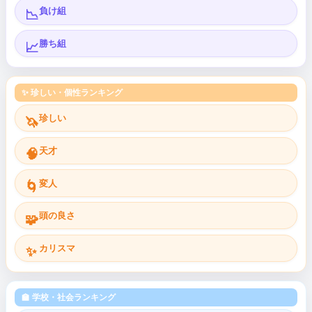
負け組
📉
勝ち組
📈
✨ 珍しい・個性ランキング
珍しい
🦄
天才
🧠
変人
🌀
頭の良さ
🧩
カリスマ
✨
🏫 学校・社会ランキング