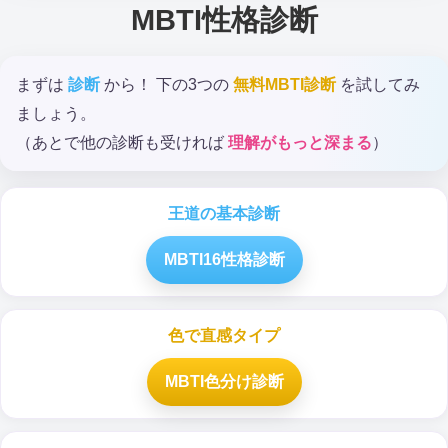
MBTI性格診断
まずは
診断
から！ 下の3つの
無料MBTI診断
を試してみ
ましょう。
（あとで他の診断も受ければ
理解がもっと深まる
）
王道の基本診断
MBTI16性格診断
色で直感タイプ
MBTI色分け診断