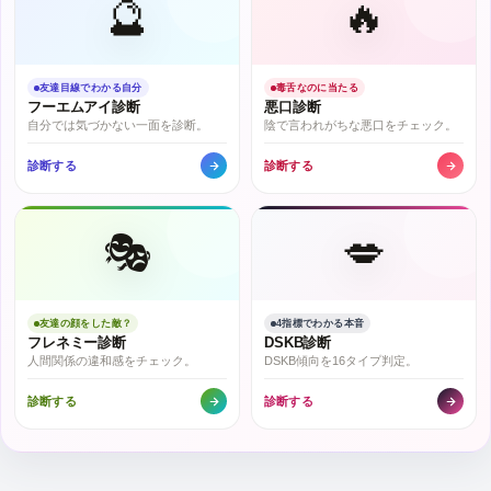
🔮
🔥
友達目線でわかる自分
毒舌なのに当たる
フーエムアイ診断
悪口診断
自分では気づかない一面を診断。
陰で言われがちな悪口をチェック。
診断する
診断する
🎭
💋
友達の顔をした敵？
4指標でわかる本音
フレネミー診断
DSKB診断
人間関係の違和感をチェック。
DSKB傾向を16タイプ判定。
診断する
診断する