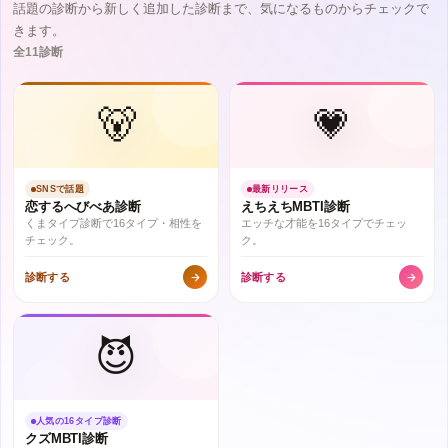
話題の診断から新しく追加した診断まで、気になるものからチェックで
きます。
全11診断
🐻
💗
SNSで話題
最新リリース
恋するへびべあ診断
えちえちMBTI診断
くまタイプ診断で16タイプ・相性を
エッチな才能を16タイプでチェッ
チェック。
ク。
診断する
診断する
😈
人気の16タイプ診断
クズMBTI診断