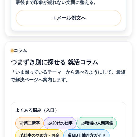
最後まで印象が崩れない文面に整える。
メール例文へ
コラム
つまずき別に探せる 就活コラム
「いま困っているテーマ」から選べるようにして、最短
で解決ページへ案内します。
よくある悩み（入口）
🚀
🧩
🤝
第二新卒
20代の仕事
職場の人間関係
💰
🧠
仕事のやめ方・お金
MBTI働き方ガイド