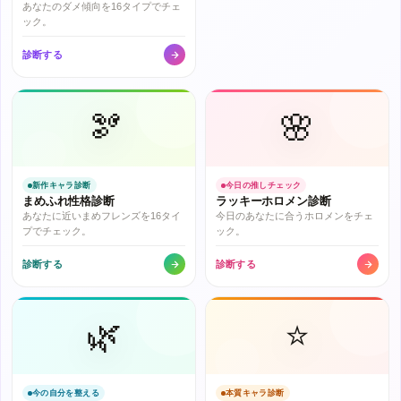
あなたのダメ傾向を16タイプでチェ
ック。
診断する
🫘
🌸
新作キャラ診断
今日の推しチェック
まめふれ性格診断
ラッキーホロメン診断
あなたに近いまめフレンズを16タイ
今日のあなたに合うホロメンをチェ
プでチェック。
ック。
診断する
診断する
🌿
⭐
今の自分を整える
本質キャラ診断