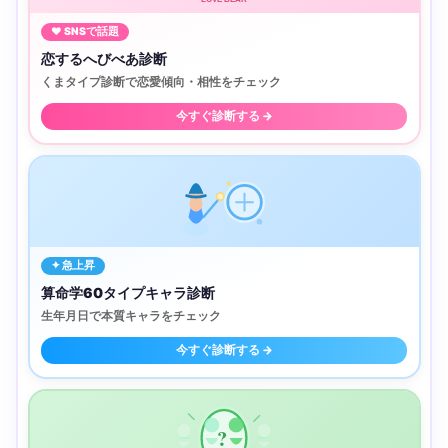
♥ SNSで話題
恋するへびべあ診断
くまタイプ診断で恋愛傾向・相性をチェック
今すぐ診断する →
✦ 急上昇
算命学60タイプキャラ診断
生年月日で本質キャラをチェック
今すぐ診断する →
?