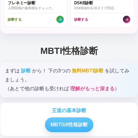
フレネミー診断
DSKB診断
人間関係の違和感をチェック。
DSKB傾向を16タイプ判定。
診断する
診断する
MBTI性格診断
まずは
診断
から！ 下の3つの
無料MBTI診断
を試してみ
ましょう。
（あとで他の診断も受ければ
理解がもっと深まる
）
王道の基本診断
MBTI16性格診断