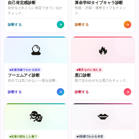
自己肯定感診断
算命学60タイプキャラ診断
自分をどれくらい肯定できているか
性格・才能・運勢タイプをチェッ
チェック。
ク。
診断する
診断する
🔮
🔥
友達目線でわかる自分
毒舌なのに当たる
フーエムアイ診断
悪口診断
自分では気づかない一面を診断。
陰で言われがちな悪口をチェック。
診断する
診断する
🎭
💋
友達の顔をした敵？
4指標でわかる本音