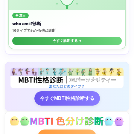
◈ 注目
who am i?診断
16タイプでわかる他己診断
今すぐ診断する →
今すぐMBTI性格診断する