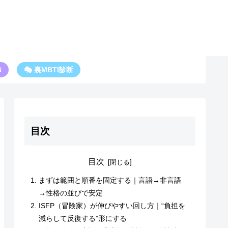
6
🎭 裏MBTI診断
目次
目次
まずは範囲と順番を固定する｜言語→非言語
→性格の並びで安定
ISFP（冒険家）が伸びやすい回し方｜“負担を
減らして反復する”形にする