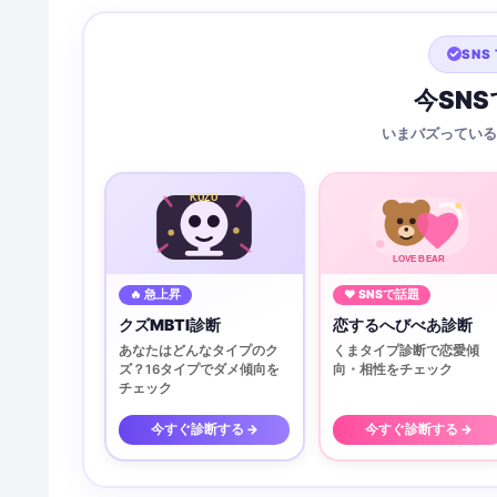
SNS 
今SN
いまバズっている
KUZU
LOVE BEAR
🔥 急上昇
♥ SNSで話題
クズMBTI診断
恋するへびべあ診断
あなたはどんなタイプのク
くまタイプ診断で恋愛傾
ズ？16タイプでダメ傾向を
向・相性をチェック
チェック
今すぐ診断する →
今すぐ診断する →