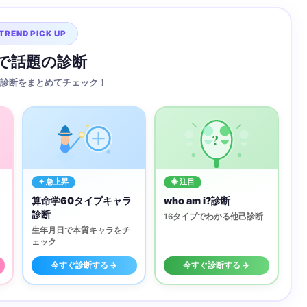
TREND PICK UP
Sで話題の診断
診断をまとめてチェック！
?
✦ 急上昇
◈ 注目
算命学60タイプキャラ
who am i?診断
診断
16タイプでわかる他己診断
生年月日で本質キャラをチ
ェック
今すぐ診断する →
今すぐ診断する →