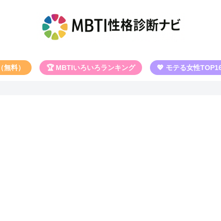
断（無料）
🏆 MBTIいろいろランキング
💖 モテる女性TOP1