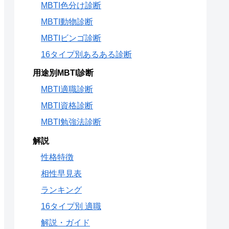
MBTI色分け診断
MBTI動物診断
MBTIビンゴ診断
16タイプ別あるある診断
用途別MBTI診断
MBTI適職診断
MBTI資格診断
MBTI勉強法診断
解説
性格特徴
相性早見表
ランキング
16タイプ別 適職
解説・ガイド