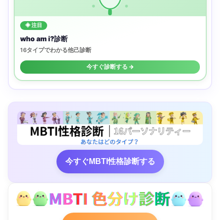
◈ 注目
who am i?診断
16タイプでわかる他己診断
今すぐ診断する →
今すぐMBTI性格診断する