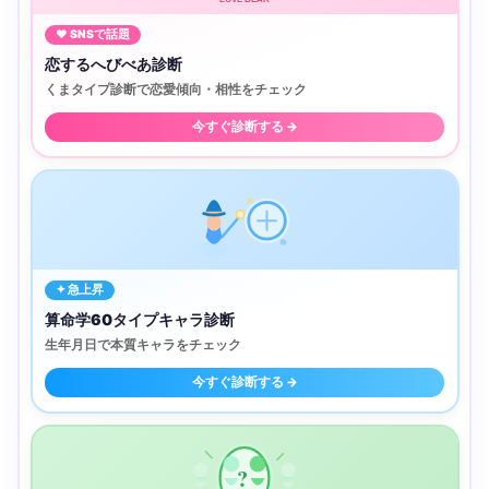
♥ SNSで話題
恋するへびべあ診断
くまタイプ診断で恋愛傾向・相性をチェック
今すぐ診断する →
✦ 急上昇
算命学60タイプキャラ診断
生年月日で本質キャラをチェック
今すぐ診断する →
?