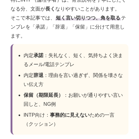
なる分、文面が
長く
なりやすいことがあります。
そこで本記事では、
短く言い切りつつ、角を取る
テ
ンプレを「承諾」「辞退」「保留」に分けて用意し
ます。
内定
承諾
：失礼なく、短く、気持ちよく決ま
るメール/電話テンプレ
内定
辞退
：理由を言い過ぎず、関係を壊さな
い伝え方
保留（期限延長）
：お願いが通りやすい言い
回しと、NG例
INTP向け：
事務的に見えない
ための一言
（クッション）