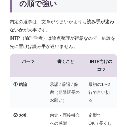
の順で強い
内定の返事は、文章がうまいかよりも
読み手が迷わ
ないか
が大事です。
INTP（論理学者）は論点整理が得意なので、結論を
先に置けば読み手が迷いません。
パーツ
書くこと
INTP向けの
コツ
① 結論
承諾 / 辞退 / 保
最初の1〜2
留（期限延長の
行で言い切
お願い）
る
② お礼
内定・面接機会
定型で
への感謝
OK（長くし