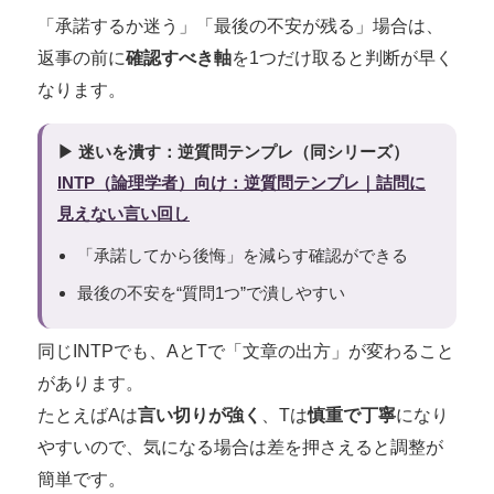
「承諾するか迷う」「最後の不安が残る」場合は、
返事の前に
確認すべき軸
を1つだけ取ると判断が早く
なります。
▶ 迷いを潰す：逆質問テンプレ（同シリーズ）
INTP（論理学者）向け：逆質問テンプレ｜詰問に
見えない言い回し
「承諾してから後悔」を減らす確認ができる
最後の不安を“質問1つ”で潰しやすい
同じINTPでも、AとTで「文章の出方」が変わること
があります。
たとえばAは
言い切りが強く
、Tは
慎重で丁寧
になり
やすいので、気になる場合は差を押さえると調整が
簡単です。