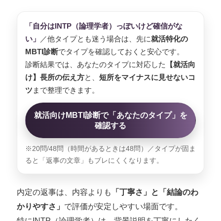
「自分はINTP（論理学者）っぽいけど確信がな
い」
／他タイプとも迷う場合は、先に
就活特化の
MBTI診断
でタイプを確認しておくと安心です。
診断結果では、あなたのタイプに対応した
【就活向
け】長所の伝え方
と、
短所をマイナスに見せないコ
ツ
まで整理できます。
就活向けMBTI診断で「あなたのタイプ」を
確認する
※20問/48問（時間があるときは48問）／タイプが固ま
ると「返事の文章」もブレにくくなります。
内定の返事は、内容よりも
「丁寧さ」と「結論のわ
かりやすさ」
で評価が安定しやすい場面です。
特にINTP（論理学者）は、背景説明を丁寧にしたく