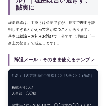
ル）｜理由は言い過ぎず、
誠実に
辞退連絡は、丁寧さは必要ですが、長文で理由を説
明しすぎると
かえって角が立つ
ことがあります。
基本は
結論＋お礼＋お詫び
で十分です（理由は「一
身上の都合」で成立します）。
辞退メール：そのまま使えるテンプレ
件名：【内定辞退のご連絡】◯◯大学 ◯◯（氏名）
株式会社◯◯
人事部 ◯◯様
お世話になっております。◯◯大学の◯◯（氏名）