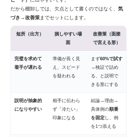
だから棚卸しでは、欠点として書くのではなく、
気
づき→改善策
までセットにします。
短所（出方）
損しやすい場
改善策（面接
面
で言える形）
完璧を求めて
準備が長く見
まず
60%で試す
着手が遅れる
え、スピード
→検証で詰め
を疑われる
る、と説明で
きる形にする
説明が抽象的
相手に伝わら
結論→理由→
になりやすい
ず「冷たい」
具体例の
順番
印象になる
を固定
し、例
を1つ添える