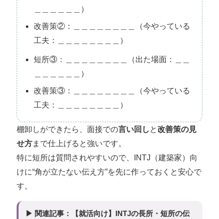
＿＿＿＿＿＿）
改善策②：＿＿＿＿＿＿＿＿（今やっている
工夫：＿＿＿＿＿＿＿＿）
短所③：＿＿＿＿＿＿＿＿（出た場面：＿＿
＿＿＿＿＿＿）
改善策③：＿＿＿＿＿＿＿＿（今やっている
工夫：＿＿＿＿＿＿＿＿）
棚卸しができたら、面接での
言い回し
と
改善策の見
せ方
まで仕上げると強いです。
特に短所は質問されやすいので、INTJ（建築家）向
けに“角が立たない伝え方”を先に作っておくと安心で
す。
▶ 関連記事：【就活向け】INTJの長所・短所の伝