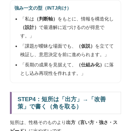
強み一文の型（INTJ向け）
「私は
（判断軸）
をもとに、情報を構造化し
（設計）
で最適解に近づけるのが得意で
す。」
「課題が曖昧な場面でも、
（仮説）
を立てて
検証し、意思決定を前に進められます。」
「長期の成果を見据えて、
（仕組み化）
に落
とし込み再現性を作れます。」
STEP4：短所は「出方」→「改善
策」で書く（角を取る）
短所は、性格そのものより
出方（言い方・強さ・ス
ピード）
に出やすいです。