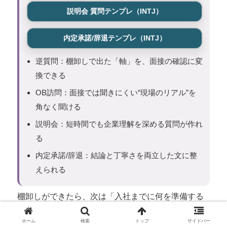
説明会 質問テンプレ（INTJ）
内定承諾/辞退テンプレ（INTJ）
逆質問：棚卸しで出た「軸」を、面接の確認に変
換できる
OB訪問：面接では聞きにくい“現場のリアル”を
角なく聞ける
説明会：短時間でも企業理解を深める質問が作れ
る
内定承諾/辞退：結論と丁寧さを両立した文に整
えられる
棚卸しができたら、次は「入社までに何を準備する
か」を具体にすると、面接の説得力が上がります。
ホーム
検索
トップ
サイドバー
目的別に資格を選ぶと、「準備していること」を具