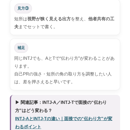
見方③
短所は
視野が狭く見える出方
を整え、
他者共有の工
夫
までセットで書く。
補足
同じINTJでも、AとTで“伝わり方”が変わることがあ
ります。
自己PRの強さ・短所の角の取り方を調整したい人
は、差を押さえると早いです。
▶ 関連記事：INTJ-A／INTJ-Tで面接の“伝わり
方”はどう変わる？
INTJ-AとINTJ-Tの違い｜面接での“伝わり方”が変
わるポイント