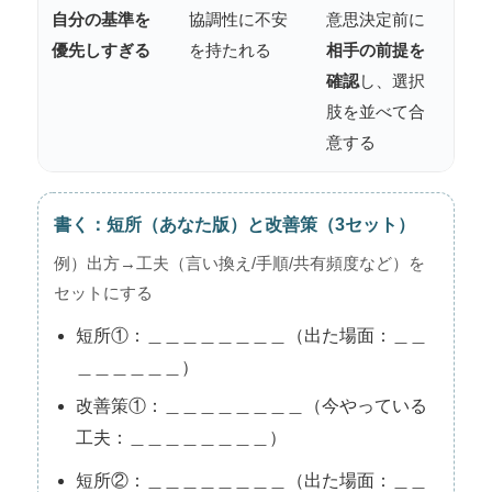
自分の基準を
協調性に不安
意思決定前に
優先しすぎる
を持たれる
相手の前提を
確認
し、選択
肢を並べて合
意する
書く：短所（あなた版）と改善策（3セット）
例）出方→工夫（言い換え/手順/共有頻度など）を
セットにする
短所①：＿＿＿＿＿＿＿＿（出た場面：＿＿
＿＿＿＿＿＿）
改善策①：＿＿＿＿＿＿＿＿（今やっている
工夫：＿＿＿＿＿＿＿＿）
短所②：＿＿＿＿＿＿＿＿（出た場面：＿＿