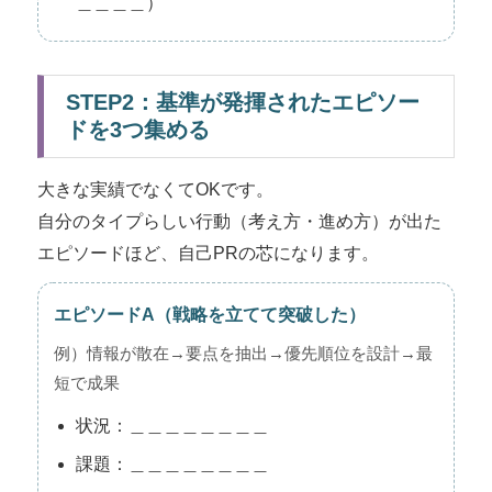
＿＿＿＿）
STEP2：基準が発揮されたエピソー
ドを3つ集める
大きな実績でなくてOKです。
自分のタイプらしい行動（考え方・進め方）が出た
エピソードほど、自己PRの芯になります。
エピソードA（戦略を立てて突破した）
例）情報が散在→要点を抽出→優先順位を設計→最
短で成果
状況：＿＿＿＿＿＿＿＿
課題：＿＿＿＿＿＿＿＿