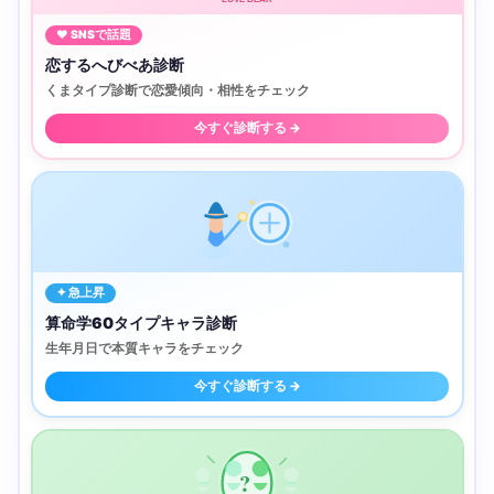
♥ SNSで話題
恋するへびべあ診断
くまタイプ診断で恋愛傾向・相性をチェック
今すぐ診断する →
✦ 急上昇
算命学60タイプキャラ診断
生年月日で本質キャラをチェック
今すぐ診断する →
?