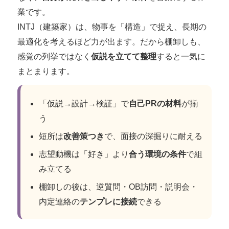
業です。
INTJ（建築家）は、物事を「構造」で捉え、長期の
最適化を考えるほど力が出ます。だから棚卸しも、
感覚の列挙ではなく
仮説を立てて整理
すると一気に
まとまります。
「仮説→設計→検証」で
自己PRの材料
が揃
う
短所は
改善策つき
で、面接の深掘りに耐える
志望動機は「好き」より
合う環境の条件
で組
み立てる
棚卸しの後は、逆質問・OB訪問・説明会・
内定連絡の
テンプレに接続
できる