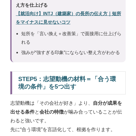
え方を仕上げる
【就活向け】INTJ（建築家）の長所の伝え方｜短所
をマイナスに見せないコツ
短所を「言い換え＋改善策」で面接用に仕上げら
れる
強みが“強すぎる印象”にならない整え方がわかる
STEP5：志望動機の材料＝「合う環
境の条件」を5つ出す
志望動機は「その会社が好き」より、
自分が成果を
出せる条件
と
会社の特徴
が噛み合っていることが伝
わると強いです。
先に“合う環境”を言語化して、根拠を作ります。