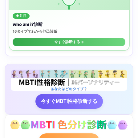
◈ 注目
who am i?診断
16タイプでわかる他己診断
今すぐ診断する →
今すぐMBTI性格診断する