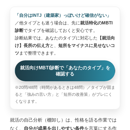
「自分はINTJ（建築家）っぽいけど確信がない」
／他タイプとも迷う場合は、先に
就活特化のMBTI
診断
でタイプを確認しておくと安心です。
診断結果では、あなたのタイプに対応した
【就活向
け】長所の伝え方
と、
短所をマイナスに見せないコ
ツ
まで整理できます。
就活向けMBTI診断で「あなたのタイプ」を
確認する
※20問/48問（時間があるときは48問）／タイプが固ま
ると「強みの言い方」と「短所の改善策」がブレにく
くなります。
就活の自己分析（棚卸し）は、性格を語る作業では
なく、
自分が成果を出しやすい条件
を言葉にする作