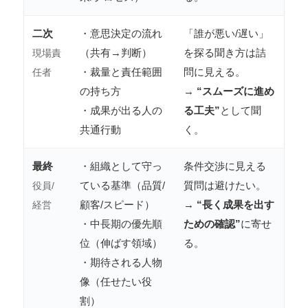
二次
・意思決定の流れ
「誰が悪い/遅い」
（共有→判断）
を探る聞き方は詰
現場責
・裁量と責任範囲
問に見える。
任者
の持ち方
→
“スムーズに進め
・成果が出る人の
る工夫”
として聞
共通行動
く。
最終
・組織として守っ
条件交渉に見える
ている基準（品質/
質問は避けたい。
役員/
顧客/スピード）
→
“長く成果を出す
経営
・中長期の優先順
ための確認”
に寄せ
位（伸ばす領域）
る。
・期待される人物
像（任せたい役
割）