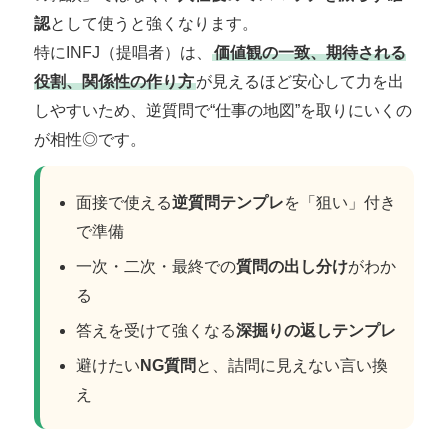
認
として使うと強くなります。
特にINFJ（提唱者）は、
価値観の一致、期待される
役割、関係性の作り方
が見えるほど安心して力を出
しやすいため、逆質問で“仕事の地図”を取りにいくの
が相性◎です。
面接で使える
逆質問テンプレ
を「狙い」付き
で準備
一次・二次・最終での
質問の出し分け
がわか
る
答えを受けて強くなる
深掘りの返しテンプレ
避けたい
NG質問
と、詰問に見えない言い換
え