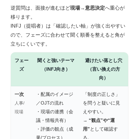
逆質問は、面接が進むほど
現場→意思決定
へ重心が
移ります。
INFJ（提唱者）は「確認したい軸」が強く出やすい
ので、フェーズに合わせて聞く順番を整えると角が
立ちにくいです。
フェー
聞くと強いテーマ
避けたい落とし穴
ズ
（INFJ向き）
（言い換えの方
向）
一次
・配属のイメージ
「制度の正しさ」
／OJTの流れ
を問うと疑いに見
人事/
・現場の連携（会
えやすい。
現場
議・情報共有）
→
“観点”や“運
・評価の観点（成
用”
として確認す
果/プロセス）
る。