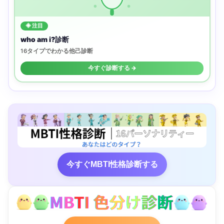
◈ 注目
who am i?診断
16タイプでわかる他己診断
今すぐ診断する →
今すぐMBTI性格診断する