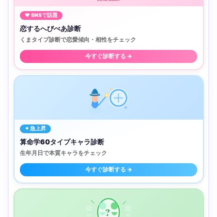
♥ SNSで話題
恋するへびべあ診断
くまタイプ診断で恋愛傾向・相性をチェック
今すぐ診断する →
✦ 急上昇
算命学60タイプキャラ診断
生年月日で本質キャラをチェック
今すぐ診断する →
?