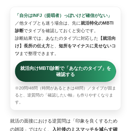
「自分はINFJ（提唱者）っぽいけど確信がない」
／他タイプとも迷う場合は、先に
就活特化のMBTI
診断
でタイプを確認しておくと安心です。
診断結果では、あなたのタイプに対応した
【就活向
け】長所の伝え方
と、
短所をマイナスに見せないコ
ツ
まで整理できます。
就活向けMBTI診断で「あなたのタイプ」を
確認する
※20問/48問（時間があるときは48問）／タイプが固ま
ると、逆質問の「確認したい軸」も作りやすくなりま
す。
就活の面接における逆質問は「印象を良くするため
の雑談」ではなく、
入社後のミスマッチを減らす確