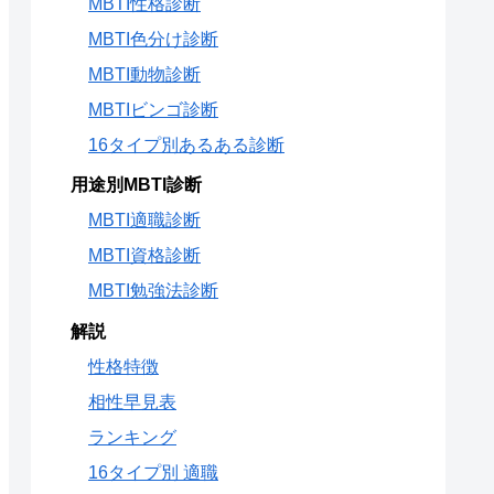
MBTI性格診断
MBTI色分け診断
MBTI動物診断
MBTIビンゴ診断
16タイプ別あるある診断
用途別MBTI診断
MBTI適職診断
MBTI資格診断
MBTI勉強法診断
解説
性格特徴
相性早見表
ランキング
16タイプ別 適職