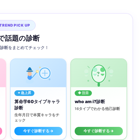
TREND PICK UP
Sで話題の診断
診断をまとめてチェック！
?
✦ 急上昇
◈ 注目
算命学60タイプキャラ
who am i?診断
診断
16タイプでわかる他己診断
生年月日で本質キャラをチ
ェック
今すぐ診断する →
今すぐ診断する →