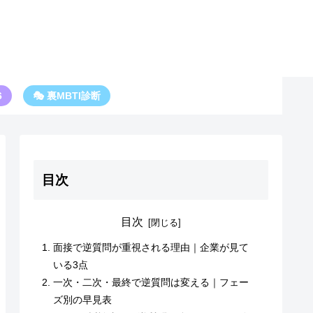
6
🎭 裏MBTI診断
目次
目次
面接で逆質問が重視される理由｜企業が見て
いる3点
一次・二次・最終で逆質問は変える｜フェー
ズ別の早見表