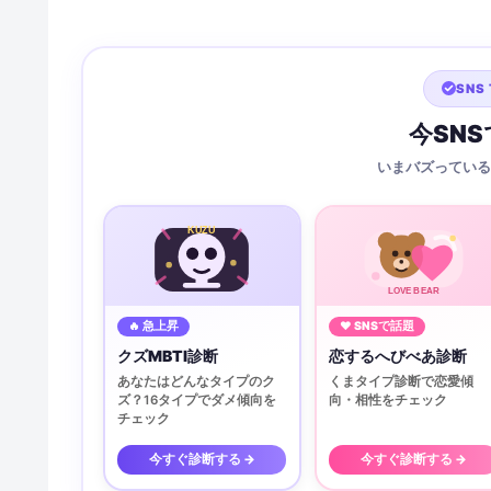
SNS 
今SN
いまバズっている
KUZU
LOVE BEAR
🔥 急上昇
♥ SNSで話題
クズMBTI診断
恋するへびべあ診断
あなたはどんなタイプのク
くまタイプ診断で恋愛傾
ズ？16タイプでダメ傾向を
向・相性をチェック
チェック
今すぐ診断する →
今すぐ診断する →