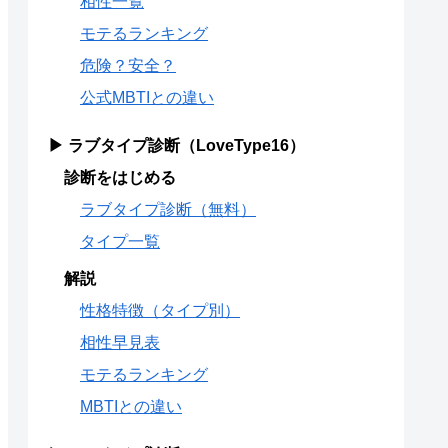
相性一覧
モテるランキング
危険？安全？
公式MBTIとの違い
▶ ラブタイプ診断（LoveType16）
診断をはじめる
ラブタイプ診断（無料）
タイプ一覧
解説
性格特徴（タイプ別）
相性早見表
モテるランキング
MBTIとの違い