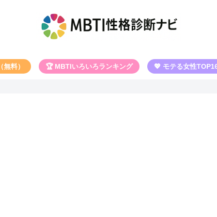
断（無料）
🏆 MBTIいろいろランキング
💖 モテる女性TOP1