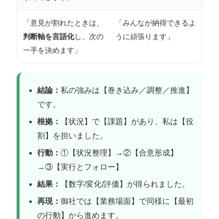
「意見が割れたときは、
「みんなが納得できるよ
判断軸を言語化
し、次の
うに頑張ります」
一手を決めます」
結論：
私の強みは【巻き込み／調整／推進】
です。
根拠：
【状況】で【課題】があり、私は【役
割】を担いました。
行動：
①【状況整理】→②【合意形成】
→③【実行とフォロー】
結果：
【数字/変化/評価】が得られました。
再現：
御社では【業務場面】で同様に【最初
の行動】から進めます。