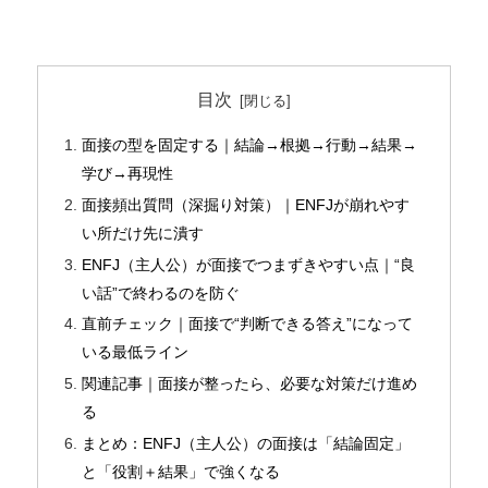
目次
面接の型を固定する｜結論→根拠→行動→結果→
学び→再現性
面接頻出質問（深掘り対策）｜ENFJが崩れやす
い所だけ先に潰す
ENFJ（主人公）が面接でつまずきやすい点｜“良
い話”で終わるのを防ぐ
直前チェック｜面接で“判断できる答え”になって
いる最低ライン
関連記事｜面接が整ったら、必要な対策だけ進め
る
まとめ：ENFJ（主人公）の面接は「結論固定」
と「役割＋結果」で強くなる