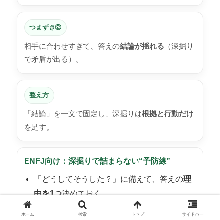
つまずき②
相手に合わせすぎて、答えの
結論が揺れる
（深掘り
で矛盾が出る）。
整え方
「結論」を一文で固定し、深掘りは
根拠と行動だけ
を足す。
ENFJ向け：深掘りで詰まらない“予防線”
「どうしてそうした？」に備えて、答えの
理
由を1つ
決めておく
「他に方法は？」に備えて、候補を2つ出し、
ホーム
検索
トップ
サイドバー