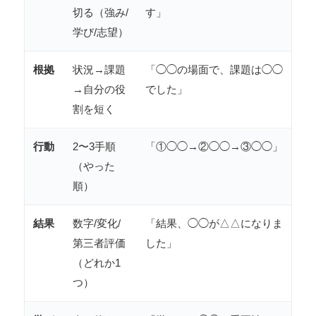
切る（強み/
す」
学び/志望）
根拠
状況→課題
「◯◯の場面で、課題は◯◯
→自分の役
でした」
割を短く
行動
2〜3手順
「①◯◯→②◯◯→③◯◯」
（やった
順）
結果
数字/変化/
「結果、◯◯が△△になりま
第三者評価
した」
（どれか1
つ）