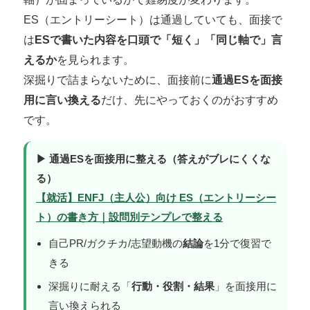
ES（エントリーシート）は通過していても、面接で
は
ESで書いた内容を口頭で「短く」「同じ軸で」言
えるか
を見られます。
深掘りで詰まらないために、面接前に
通過ESを面接
用に言い換える
だけ、先にやっておくのがおすすめ
です。
▶ 通過ESを面接用に整える（答えがブレにくくな
る）
【就活】ENFJ（主人公）向け ES（エントリーシー
ト）の書き方｜設問別テンプレで整える
自己PR/ガクチカ/志望動機の
結論
を1分で復習で
きる
深掘りに耐える「
行動・役割・結果
」を面接用に
言い換えられる