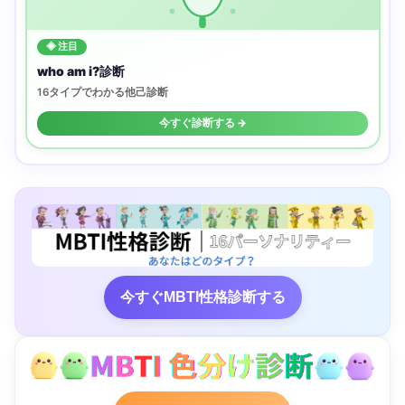
◈ 注目
who am i?診断
16タイプでわかる他己診断
今すぐ診断する →
今すぐMBTI性格診断する