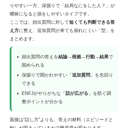
りやすい一方、深掘りで「結局なにをした人？」が
曖昧になると損をしやすいタイプです。
ここでは、頻出質問に対して
短くても判断できる答
え方
に整え、追加質問が来ても崩れにくい「型」を
まとめます。
頻出質問の答えを
結論→根拠→行動→結果
で
固められる
深掘りで聞かれやすい「
追加質問
」を先回り
できる
ENFJがやりがちな「
話が広がる
」を防ぐ調
整ポイントが分かる
面接は“話し方”よりも、答えの材料（エピソードと
軸）が固まっているかで難易度が変わります。