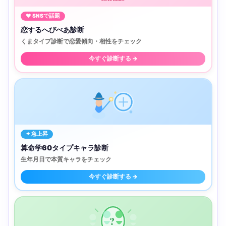
♥ SNSで話題
恋するへびべあ診断
くまタイプ診断で恋愛傾向・相性をチェック
今すぐ診断する →
✦ 急上昇
算命学60タイプキャラ診断
生年月日で本質キャラをチェック
今すぐ診断する →
?