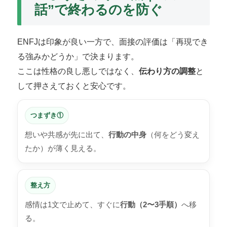
話”で終わるのを防ぐ
ENFJは印象が良い一方で、面接の評価は「再現でき
る強みかどうか」で決まります。
ここは性格の良し悪しではなく、
伝わり方の調整
と
して押さえておくと安心です。
つまずき①
想いや共感が先に出て、
行動の中身
（何をどう変え
たか）が薄く見える。
整え方
感情は1文で止めて、すぐに
行動（2〜3手順）
へ移
る。