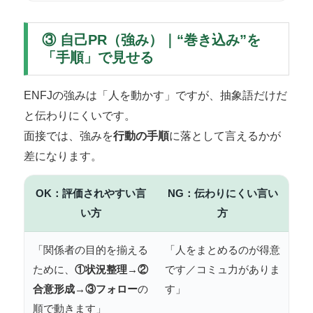
③ 自己PR（強み）｜“巻き込み”を
「手順」で見せる
ENFJの強みは「人を動かす」ですが、抽象語だけだ
と伝わりにくいです。
面接では、強みを
行動の手順
に落として言えるかが
差になります。
OK：評価されやすい言
NG：伝わりにくい言い
い方
方
「関係者の目的を揃える
「人をまとめるのが得意
ために、
①状況整理→②
です／コミュ力がありま
合意形成→③フォロー
の
す」
順で動きます」