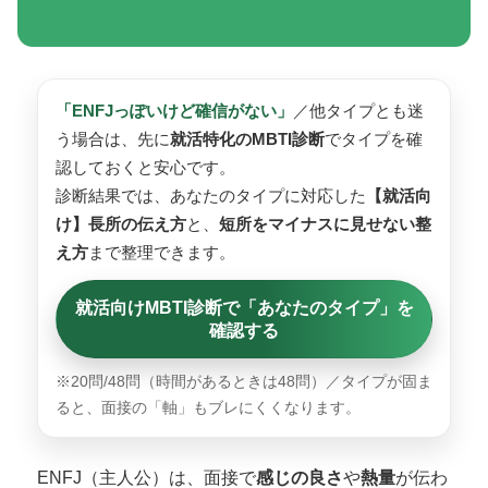
「ENFJっぽいけど確信がない」
／他タイプとも迷
う場合は、先に
就活特化のMBTI診断
でタイプを確
認しておくと安心です。
診断結果では、あなたのタイプに対応した
【就活向
け】長所の伝え方
と、
短所をマイナスに見せない整
え方
まで整理できます。
就活向けMBTI診断で「あなたのタイプ」を
確認する
※20問/48問（時間があるときは48問）／タイプが固ま
ると、面接の「軸」もブレにくくなります。
ENFJ（主人公）は、面接で
感じの良さ
や
熱量
が伝わ