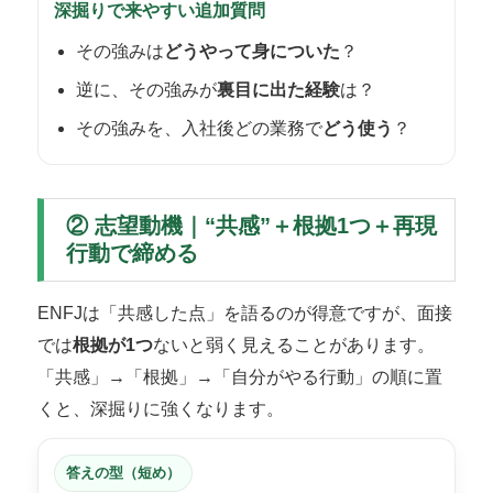
深掘りで来やすい追加質問
その強みは
どうやって身についた
？
逆に、その強みが
裏目に出た経験
は？
その強みを、入社後どの業務で
どう使う
？
② 志望動機｜“共感”＋根拠1つ＋再現
行動で締める
ENFJは「共感した点」を語るのが得意ですが、面接
では
根拠が1つ
ないと弱く見えることがあります。
「共感」→「根拠」→「自分がやる行動」の順に置
くと、深掘りに強くなります。
答えの型（短め）