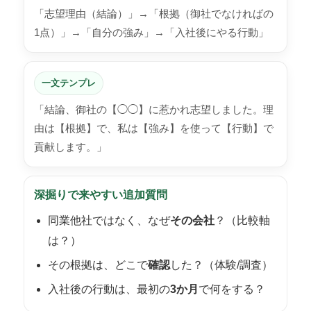
「志望理由（結論）」→「根拠（御社でなければの
1点）」→「自分の強み」→「入社後にやる行動」
一文テンプレ
「結論、御社の【◯◯】に惹かれ志望しました。理
由は【根拠】で、私は【強み】を使って【行動】で
貢献します。」
深掘りで来やすい追加質問
同業他社ではなく、なぜ
その会社
？（比較軸
は？）
その根拠は、どこで
確認
した？（体験/調査）
入社後の行動は、最初の
3か月
で何をする？