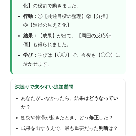
化】の役割で動きました。
行動：
①【共通目標の整理】②【分担】
③【進捗の見える化】
結果：
【成果】が出て、【周囲の反応/評
価】も得られました。
学び：
学びは【◯◯】で、今後も【◯◯】に
活かせます。
深掘りで来やすい追加質問
あなたがいなかったら、結果は
どうなってい
た
？
衝突や停滞が起きたとき、どう
修正
した？
成果を出すうえで、最も重要だった
判断
は？