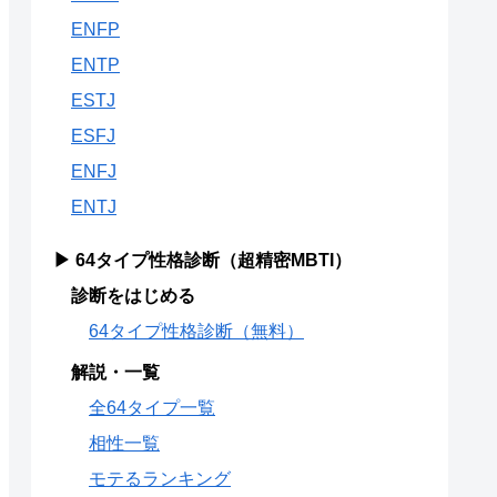
ENFP
ENTP
ESTJ
ESFJ
ENFJ
ENTJ
▶ 64タイプ性格診断（超精密MBTI）
診断をはじめる
64タイプ性格診断（無料）
解説・一覧
全64タイプ一覧
相性一覧
モテるランキング