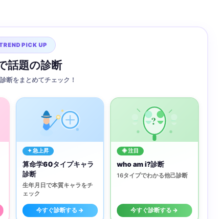
TREND PICK UP
Sで話題の診断
診断をまとめてチェック！
?
✦ 急上昇
◈ 注目
算命学60タイプキャラ
who am i?診断
診断
16タイプでわかる他己診断
生年月日で本質キャラをチ
ェック
今すぐ診断する →
今すぐ診断する →