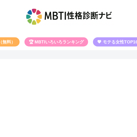
断（無料）
🏆 MBTIいろいろランキング
💖 モテる女性TOP1