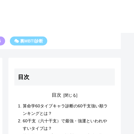
6
🎭 裏MBTI診断
目次
目次
算命学60タイプキャラ診断の60干支強い順ラ
ンキングとは？
60干支（六十干支）で最強・強運といわれや
すいタイプは？