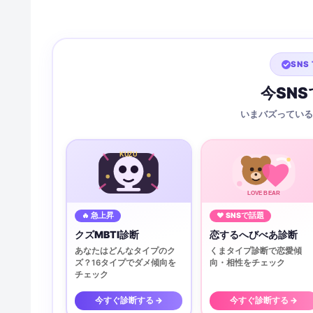
SNS 
今SN
いまバズっている
KUZU
LOVE BEAR
🔥 急上昇
♥ SNSで話題
クズMBTI診断
恋するへびべあ診断
あなたはどんなタイプのク
くまタイプ診断で恋愛傾
ズ？16タイプでダメ傾向を
向・相性をチェック
チェック
今すぐ診断する →
今すぐ診断する →