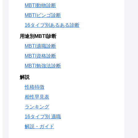
MBTI動物診断
MBTIビンゴ診断
16タイプ別あるある診断
用途別MBTI診断
MBTI適職診断
MBTI資格診断
MBTI勉強法診断
解説
性格特徴
相性早見表
ランキング
16タイプ別 適職
解説・ガイド