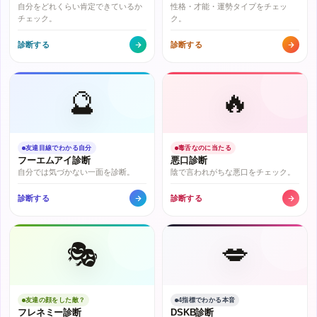
自分をどれくらい肯定できているか
性格・才能・運勢タイプをチェッ
チェック。
ク。
診断する
診断する
🔮
🔥
友達目線でわかる自分
毒舌なのに当たる
フーエムアイ診断
悪口診断
自分では気づかない一面を診断。
陰で言われがちな悪口をチェック。
診断する
診断する
🎭
💋
友達の顔をした敵？
4指標でわかる本音
フレネミー診断
DSKB診断