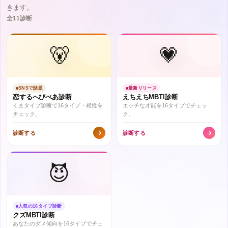
きます。
全11診断
🐻
💗
SNSで話題
最新リリース
恋するへびべあ診断
えちえちMBTI診断
くまタイプ診断で16タイプ・相性を
エッチな才能を16タイプでチェッ
チェック。
ク。
診断する
診断する
😈
人気の16タイプ診断
クズMBTI診断
あなたのダメ傾向を16タイプでチェ