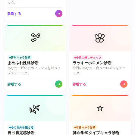
ック。
診断する
🫘
🌸
新作キャラ診断
今日の推しチェック
まめふれ性格診断
ラッキーホロメン診断
あなたに近いまめフレンズを16タイ
今日のあなたに合うホロメンをチェ
プでチェック。
ック。
診断する
診断する
🌿
⭐
今の自分を整える
本質キャラ診断
自己肯定感診断
算命学60タイプキャラ診断