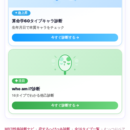
✦ 急上昇
算命学60タイプキャラ診断
生年月日で本質キャラをチェック
今すぐ診断する →
?
◈ 注目
who am i?診断
16タイプでわかる他己診断
今すぐ診断する →
MBTI性格診断ナビ
›
恋するへびべあ診断
›
全16タイプ一覧
›
むっつりベア