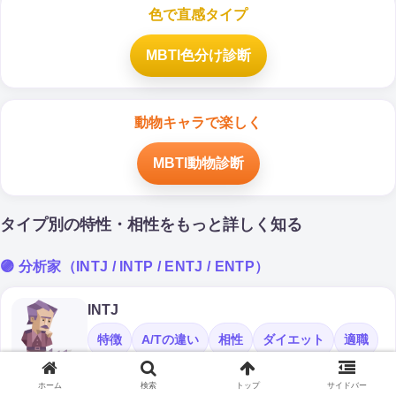
色で直感タイプ
MBTI色分け診断
動物キャラで楽しく
MBTI動物診断
タイプ別の特性・相性をもっと詳しく知る
🟣 分析家（INTJ / INTP / ENTJ / ENTP）
INTJ
特徴
A/Tの違い
相性
ダイエット
適職
あるある診断
ホーム
検索
トップ
サイドバー