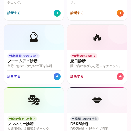
チェック。
ク。
診断する
診断する
🔮
🔥
友達目線でわかる自分
毒舌なのに当たる
フーエムアイ診断
悪口診断
自分では気づかない一面を診断。
陰で言われがちな悪口をチェック。
診断する
診断する
🎭
💋
友達の顔をした敵？
4指標でわかる本音
フレネミー診断
DSKB診断
人間関係の違和感をチェック。
DSKB傾向を16タイプ判定。