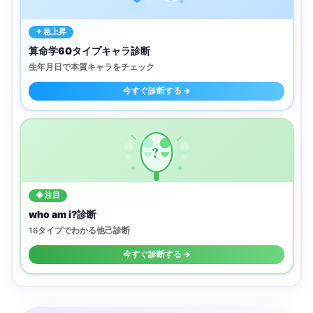
✦ 急上昇
算命学60タイプキャラ診断
生年月日で本質キャラをチェック
今すぐ診断する →
?
◈ 注目
who am i?診断
16タイプでわかる他己診断
今すぐ診断する →