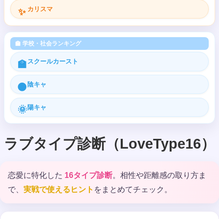
カリスマ
✨
🏫 学校・社会ランキング
スクールカースト
🏫
陰キャ
🌑
陽キャ
🌞
ラブタイプ診断（LoveType16）
恋愛に特化した
16タイプ診断
。相性や距離感の取り方ま
で、
実戦で使えるヒント
をまとめてチェック。