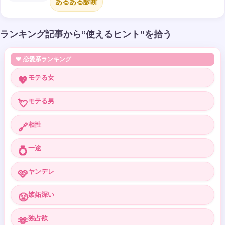
あるある診断
ランキング記事から“使えるヒント”を拾う
💗 恋愛系ランキング
モテる女
💖
モテる男
💘
相性
🔗
一途
💍
ヤンデレ
🩷
嫉妬深い
😤
独占欲
🫶