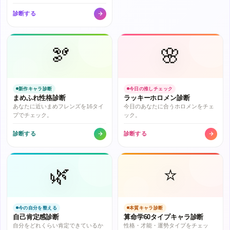
診断する
🫘
🌸
新作キャラ診断
今日の推しチェック
まめふれ性格診断
ラッキーホロメン診断
あなたに近いまめフレンズを16タイ
今日のあなたに合うホロメンをチェ
プでチェック。
ック。
診断する
診断する
🌿
⭐
今の自分を整える
本質キャラ診断
自己肯定感診断
算命学60タイプキャラ診断
自分をどれくらい肯定できているか
性格・才能・運勢タイプをチェッ