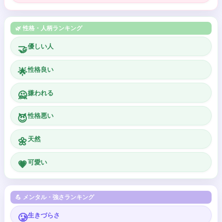
🌿 性格・人柄ランキング
優しい人
🤝
性格良い
🌟
嫌われる
🙅
性格悪い
😈
天然
🌼
可愛い
💗
💪 メンタル・強さランキング
生きづらさ
🥲