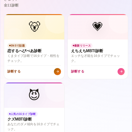
全11診断
🐻
💗
SNSで話題
最新リリース
恋するへびべあ診断
えちえちMBTI診断
くまタイプ診断で16タイプ・相性を
エッチな才能を16タイプでチェッ
チェック。
ク。
診断する
診断する
😈
人気の16タイプ診断
クズMBTI診断
あなたのダメ傾向を16タイプでチェ
ック。