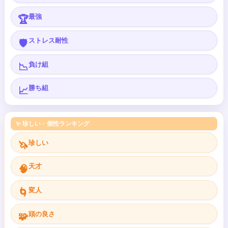
最強
🏆
ストレス耐性
🛡️
負け組
📉
勝ち組
📈
✨ 珍しい・個性ランキング
珍しい
🦄
天才
🧠
変人
🌀
頭の良さ
🧩