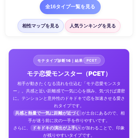
全16タイプ一覧を見る
相性マップを見る
人気ランキングを見る
モテタイプ診断16｜結果
PCET
モテ恋愛モンスター（PCET）
相手が動きたくなる流れを仕込む「モテ恋愛モンスタ
ー」。共感と近い距離感で一気に心を掴み、気づけば濃密
に。テンションと意外性のドキドキで恋を加速させる愛さ
れタイプです。
共感と熱量で一気に距離が近づく
が土台にあるので、相
手が迷う前に次の一手を作りやすいです。
さらに、
ドキドキの演出が上手い
が加わることで、印象
が残りやすいタイプです。