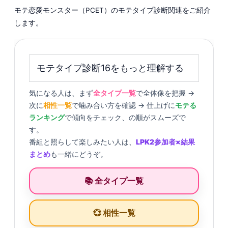
モテ恋愛モンスター（PCET）のモテタイプ診断関連をご紹介
します。
モテタイプ診断16をもっと理解する
気になる人は、まず
全タイプ一覧
で全体像を把握 →
次に
相性一覧
で噛み合い方を確認 → 仕上げに
モテる
ランキング
で傾向をチェック、の順がスムーズで
す。
番組と照らして楽しみたい人は、
LPK2参加者×結果
まとめ
も一緒にどうぞ。
📚 全タイプ一覧
💞 相性一覧