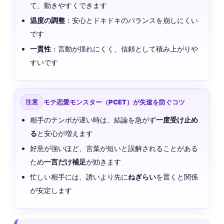
て、動きやすくできます
温度の調整
：安心とドキドキのバランスを崩しにくい
です
一貫性
：言動が揺れにくく、信頼として積み上がりや
すいです
注意
モテ恋愛モンスター（PCET）が失速を防ぐコツ
相手のテンポが遅い時は、結論を急がず
一度受け止め
る
と安心が増えます
好意が強いほど、言葉が短いと誤解されることがある
ため
一言だけ補足
が効きます
忙しい相手には、誘いより先に
ねぎらい
を置くと関係
が安定します