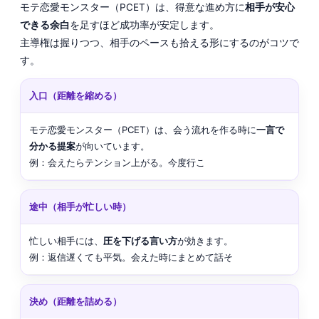
モテ恋愛モンスター（PCET）は、得意な進め方に
相手が安心
できる余白
を足すほど成功率が安定します。
主導権は握りつつ、相手のペースも拾える形にするのがコツで
す。
入口（距離を縮める）
モテ恋愛モンスター（PCET）は、会う流れを作る時に
一言で
分かる提案
が向いています。
例：会えたらテンション上がる。今度行こ
途中（相手が忙しい時）
忙しい相手には、
圧を下げる言い方
が効きます。
例：返信遅くても平気。会えた時にまとめて話そ
決め（距離を詰める）