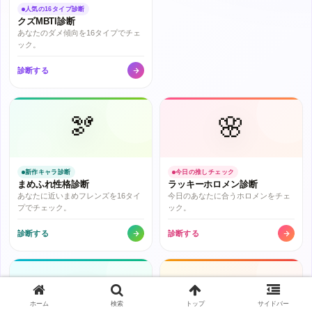
人気の16タイプ診断
クズMBTI診断
あなたのダメ傾向を16タイプでチェ
ック。
診断する
🫘
🌸
新作キャラ診断
今日の推しチェック
まめふれ性格診断
ラッキーホロメン診断
あなたに近いまめフレンズを16タイ
今日のあなたに合うホロメンをチェ
プでチェック。
ック。
診断する
診断する
🌿
⭐
ホーム
検索
トップ
サイドバー