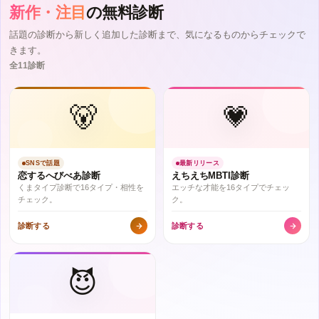
新作・注目
の無料診断
話題の診断から新しく追加した診断まで、気になるものからチェックで
きます。
全11診断
🐻
💗
SNSで話題
最新リリース
恋するへびべあ診断
えちえちMBTI診断
くまタイプ診断で16タイプ・相性を
エッチな才能を16タイプでチェッ
チェック。
ク。
診断する
診断する
😈