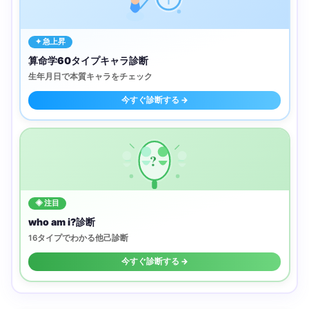
✦ 急上昇
算命学60タイプキャラ診断
生年月日で本質キャラをチェック
今すぐ診断する →
?
◈ 注目
who am i?診断
16タイプでわかる他己診断
今すぐ診断する →