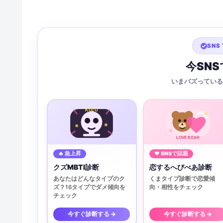
SNS 
今SN
いまバズっている
KUZU
LOVE BEAR
🔥 急上昇
♥ SNSで話題
クズMBTI診断
恋するへびべあ診断
あなたはどんなタイプのク
くまタイプ診断で恋愛傾
ズ？16タイプでダメ傾向を
向・相性をチェック
チェック
今すぐ診断する →
今すぐ診断する →