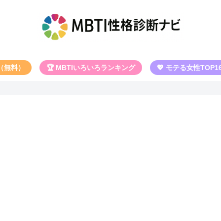
断（無料）
🏆 MBTIいろいろランキング
💖 モテる女性TOP1