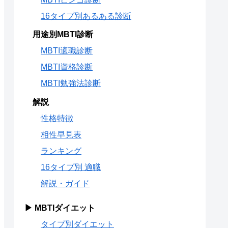
16タイプ別あるある診断
用途別MBTI診断
MBTI適職診断
MBTI資格診断
MBTI勉強法診断
解説
性格特徴
相性早見表
ランキング
16タイプ別 適職
解説・ガイド
▶ MBTIダイエット
タイプ別ダイエット