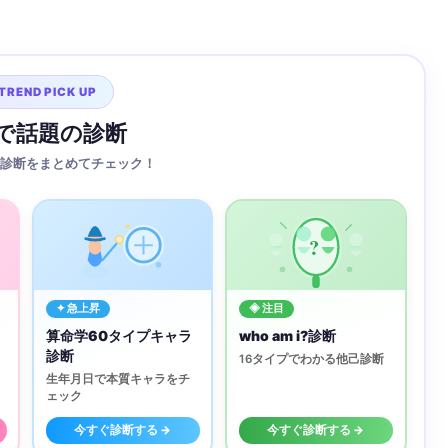
TREND PICK UP
Sで話題の診断
診断をまとめてチェック！
?
✦ 急上昇
◈ 注目
算命学60タイプキャラ
who am i?診断
診断
16タイプでわかる他己診断
生年月日で本質キャラをチ
ェック
今すぐ診断する →
今すぐ診断する →