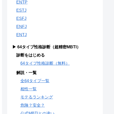
ENTP
ESTJ
ESFJ
ENFJ
ENTJ
▶ 64タイプ性格診断（超精密MBTI）
診断をはじめる
64タイプ性格診断（無料）
解説・一覧
全64タイプ一覧
相性一覧
モテるランキング
危険？安全？
公式MBTIとの違い