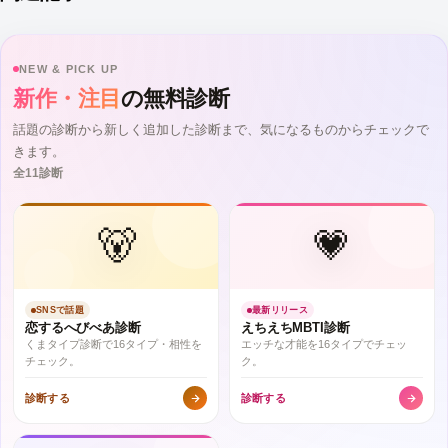
NEW & PICK UP
新作・注目
の無料診断
話題の診断から新しく追加した診断まで、気になるものからチェックで
きます。
全11診断
🐻
💗
SNSで話題
最新リリース
恋するへびべあ診断
えちえちMBTI診断
くまタイプ診断で16タイプ・相性を
エッチな才能を16タイプでチェッ
チェック。
ク。
診断する
診断する