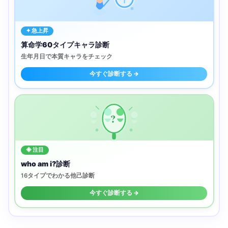
✦ 急上昇
算命学60タイプキャラ診断
生年月日で本質キャラをチェック
今すぐ診断する →
?
◈ 注目
who am i?診断
16タイプでわかる他己診断
今すぐ診断する →