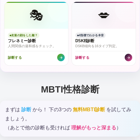
🎭
💋
友達の顔をした敵？
4指標でわかる本音
フレネミー診断
DSKB診断
人間関係の違和感をチェック。
DSKB傾向を16タイプ判定。
診断する
診断する
MBTI性格診断
まずは
診断
から！ 下の3つの
無料MBTI診断
を試してみ
ましょう。
（あとで他の診断も受ければ
理解がもっと深まる
）