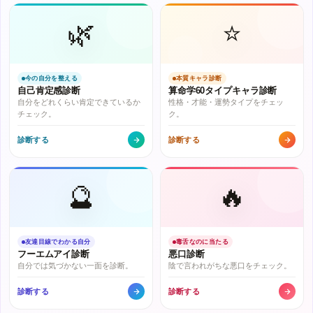
🌿
⭐
今の自分を整える
本質キャラ診断
自己肯定感診断
算命学60タイプキャラ診断
自分をどれくらい肯定できているか
性格・才能・運勢タイプをチェッ
チェック。
ク。
診断する
診断する
🔮
🔥
友達目線でわかる自分
毒舌なのに当たる
フーエムアイ診断
悪口診断
自分では気づかない一面を診断。
陰で言われがちな悪口をチェック。
診断する
診断する