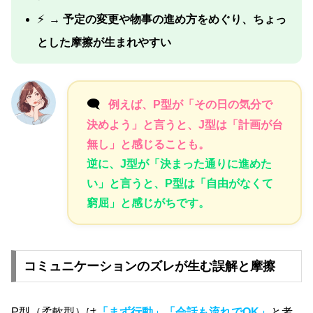
⚡
→ 予定の変更や物事の進め方をめぐり、ちょっ
とした摩擦が生まれやすい
🗨️
例えば、P型が「その日の気分で
決めよう」と言うと、J型は「計画が台
無し」と感じることも。
逆に、J型が「決まった通りに進めた
い」と言うと、P型は「自由がなくて
窮屈」と感じがちです。
コミュニケーションのズレが生む誤解と摩擦
P型（柔軟型）は
「まず行動」「会話も流れでOK」
と考