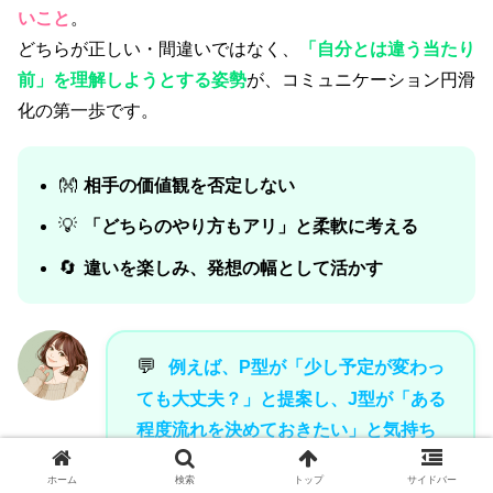
いこと
。
どちらが正しい・間違いではなく、
「自分とは違う当たり
前」を理解しようとする姿勢
が、コミュニケーション円滑
化の第一歩です。
👐
相手の価値観を否定しない
💡
「どちらのやり方もアリ」と柔軟に考える
🔄
違いを楽しみ、発想の幅として活かす
💬
例えば、P型が「少し予定が変わっ
ても大丈夫？」と提案し、J型が「ある
程度流れを決めておきたい」と気持ち
を伝え合うことが大切です。
ホーム
検索
トップ
サイドバー
お互いの希望や苦手ポイントを、でき