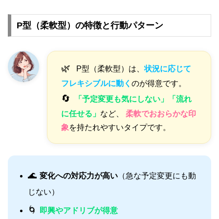
P型（柔軟型）の特徴と行動パターン
🌿
P型（柔軟型）は、
状況に応じて
フレキシブルに動く
のが得意です。
🔄
「予定変更も気にしない」「流れ
に任せる」
など、
柔軟でおおらかな印
象
を持たれやすいタイプです。
🌊
変化への対応力が高い
（急な予定変更にも動
じない）
🌀
即興やアドリブが得意