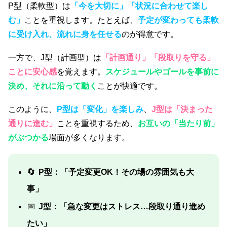
P型（柔軟型）は
「今を大切に」「状況に合わせて楽し
む」
ことを重視します。たとえば、
予定が変わっても柔軟
に受け入れ、流れに身を任せる
のが得意です。
一方で、J型（計画型）は
「計画通り」「段取りを守る」
ことに安心感
を覚えます。
スケジュールやゴールを事前に
決め、それに沿って動く
ことが快適です。
このように、
P型は「変化」を楽しみ
、
J型は「決まった
通りに進む」
ことを重視するため、
お互いの「当たり前」
がぶつかる
場面が多くなります。
🔄
P型：「予定変更OK！その場の雰囲気も大
事」
📅
J型：「急な変更はストレス…段取り通り進め
たい」