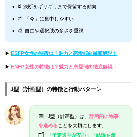
⏳
決断をギリギリまで保留する傾向
🌱
「今」に集中しやすい
🎨
自由や選択肢の多さを重視
▶
ESFP女性の特徴は？魅力と恋愛傾向徹底解説！
▶
ENFP女性の特徴は？魅力と恋愛傾向徹底解説！
J型（計画型）の特徴と行動パターン
📅
J型（計画型）は、
計画的に物事
を進める
ことを大切にします。
🗂️
「予定通りが安心」「結論を急