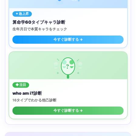
✦ 急上昇
算命学60タイプキャラ診断
生年月日で本質キャラをチェック
今すぐ診断する →
?
◈ 注目
who am i?診断
16タイプでわかる他己診断
今すぐ診断する →