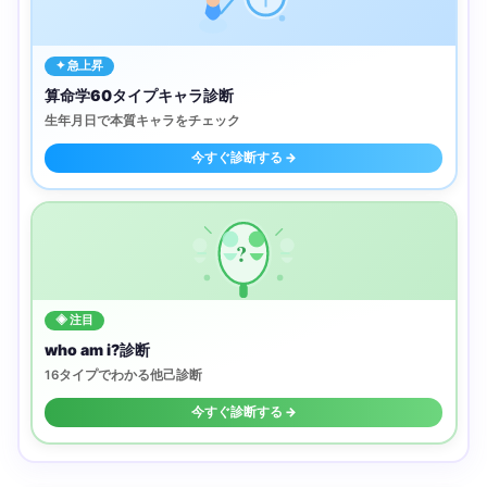
✦ 急上昇
算命学60タイプキャラ診断
生年月日で本質キャラをチェック
今すぐ診断する →
?
◈ 注目
who am i?診断
16タイプでわかる他己診断
今すぐ診断する →