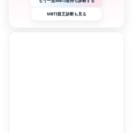
もう一度MBTI金持ち診断する
MBTI貧乏診断も見る