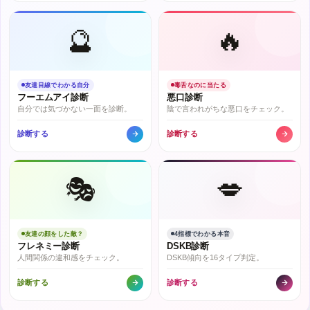
🔮
🔥
友達目線でわかる自分
毒舌なのに当たる
フーエムアイ診断
悪口診断
自分では気づかない一面を診断。
陰で言われがちな悪口をチェック。
診断する
診断する
🎭
💋
友達の顔をした敵？
4指標でわかる本音
フレネミー診断
DSKB診断
人間関係の違和感をチェック。
DSKB傾向を16タイプ判定。
診断する
診断する