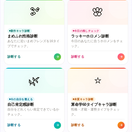
🫘
🌸
新作キャラ診断
今日の推しチェック
まめふれ性格診断
ラッキーホロメン診断
あなたに近いまめフレンズを16タイ
今日のあなたに合うホロメンをチェ
プでチェック。
ック。
診断する
診断する
🌿
⭐
今の自分を整える
本質キャラ診断
自己肯定感診断
算命学60タイプキャラ診断
自分をどれくらい肯定できているか
性格・才能・運勢タイプをチェッ
チェック。
ク。
診断する
診断する