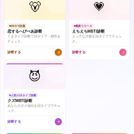
🐻
💗
SNSで話題
最新リリース
恋するへびべあ診断
えちえちMBTI診断
くまタイプ診断で16タイプ・相性を
エッチな才能を16タイプでチェッ
チェック。
ク。
診断する
診断する
😈
人気の16タイプ診断
クズMBTI診断
あなたのダメ傾向を16タイプでチェ
ック。
診断する