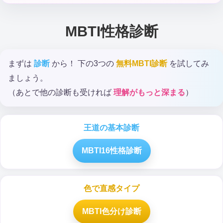
MBTI性格診断
まずは
診断
から！ 下の3つの
無料MBTI診断
を試してみ
ましょう。
（あとで他の診断も受ければ
理解がもっと深まる
）
王道の基本診断
MBTI16性格診断
色で直感タイプ
MBTI色分け診断