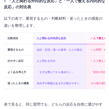
「人と関わる外向的な反応」と「一人で整える内向的な
反応」の対比表
以下の表で、重視するもの・判断材料・迷ったときの感覚の
違いを整理します。
比較項目
人と関わる外向的な反応
一人で整える
重視するもの
会話・交流・場への参加・人との接点
一人時間・内
出やすい反応
人と関わる方向
一人で整える
よくある考え方
「まずは整えてから進めたい」
「状況や気持
迷ったときの感覚
決め手や根拠がある方が動きやすい
その場の感覚
表で見ると、同じ質問でも、どちらの反応を自然に選びやす