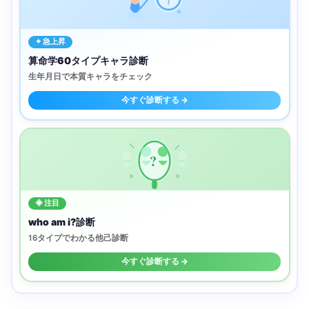
✦ 急上昇
算命学60タイプキャラ診断
生年月日で本質キャラをチェック
今すぐ診断する →
?
◈ 注目
who am i?診断
16タイプでわかる他己診断
今すぐ診断する →