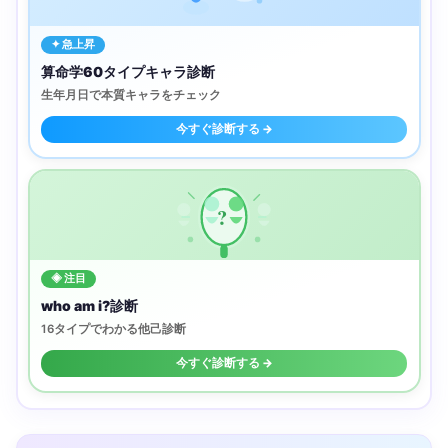
✦ 急上昇
算命学60タイプキャラ診断
生年月日で本質キャラをチェック
今すぐ診断する →
?
◈ 注目
who am i?診断
16タイプでわかる他己診断
今すぐ診断する →