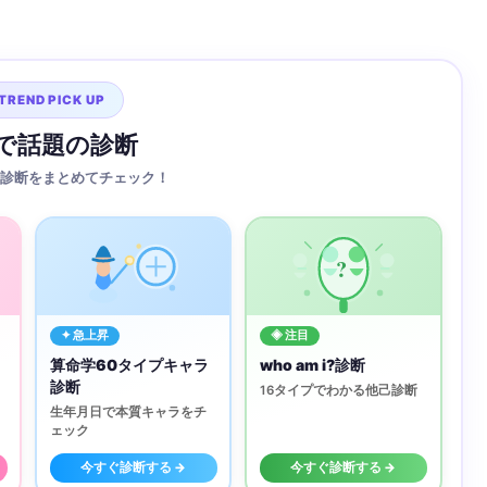
TREND PICK UP
Sで話題の診断
診断をまとめてチェック！
?
✦ 急上昇
◈ 注目
算命学60タイプキャラ
who am i?診断
診断
16タイプでわかる他己診断
生年月日で本質キャラをチ
ェック
今すぐ診断する →
今すぐ診断する →