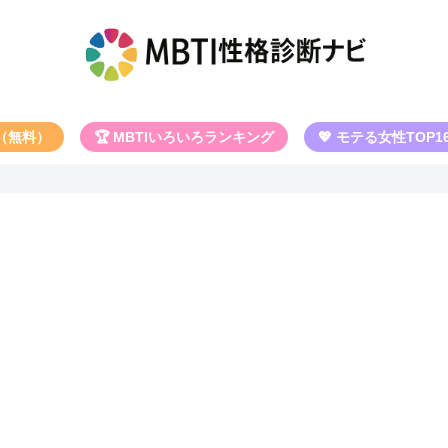
断（無料）
🏆 MBTIいろいろランキング
💖 モテる女性TOP1