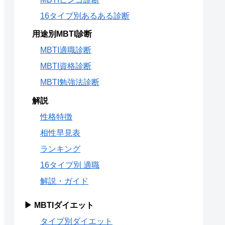
16タイプ別あるある診断
用途別MBTI診断
MBTI適職診断
MBTI資格診断
MBTI勉強法診断
解説
性格特徴
相性早見表
ランキング
16タイプ別 適職
解説・ガイド
▶ MBTIダイエット
タイプ別ダイエット