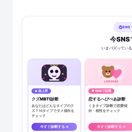
SNS 
今SN
いまバズっている
KUZU
LOVE BEAR
🔥 急上昇
♥ SNSで話題
クズMBTI診断
恋するへびべあ診断
あなたはどんなタイプのク
くまタイプ診断で恋愛傾
ズ？16タイプでダメ傾向を
向・相性をチェック
チェック
今すぐ診断する →
今すぐ診断する →