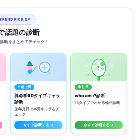
TREND PICK UP
Sで話題の診断
診断をまとめてチェック！
?
✦ 急上昇
◈ 注目
算命学60タイプキャラ
who am i?診断
診断
16タイプでわかる他己診断
生年月日で本質キャラをチ
ェック
今すぐ診断する →
今すぐ診断する →