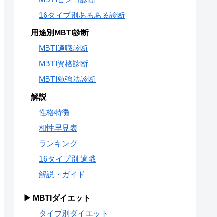
16タイプ別あるある診断
用途別MBTI診断
MBTI適職診断
MBTI資格診断
MBTI勉強法診断
解説
性格特徴
相性早見表
ランキング
16タイプ別 適職
解説・ガイド
▶ MBTIダイエット
タイプ別ダイエット