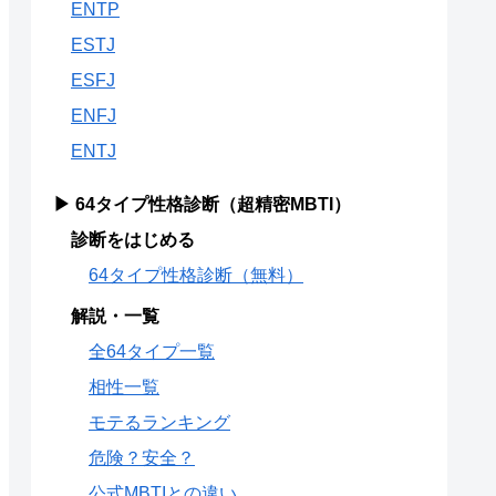
ENTP
ESTJ
ESFJ
ENFJ
ENTJ
▶ 64タイプ性格診断（超精密MBTI）
診断をはじめる
64タイプ性格診断（無料）
解説・一覧
全64タイプ一覧
相性一覧
モテるランキング
危険？安全？
公式MBTIとの違い