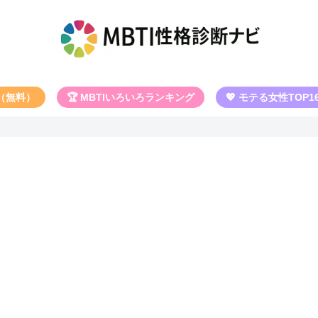
断（無料）
🏆 MBTIいろいろランキング
💖 モテる女性TOP1