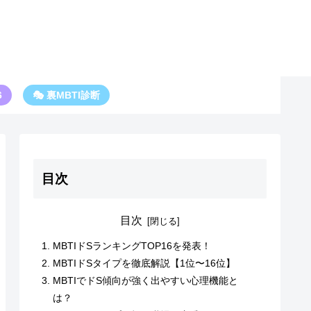
6
🎭 裏MBTI診断
目次
目次
MBTIドSランキングTOP16を発表！
MBTIドSタイプを徹底解説【1位〜16位】
MBTIでドS傾向が強く出やすい心理機能と
は？