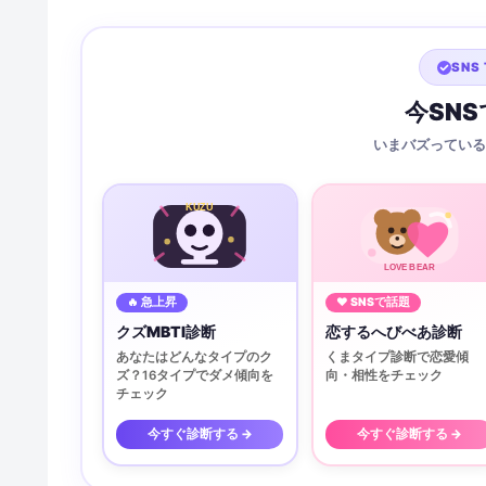
SNS 
今SN
いまバズっている
KUZU
LOVE BEAR
🔥 急上昇
♥ SNSで話題
クズMBTI診断
恋するへびべあ診断
あなたはどんなタイプのク
くまタイプ診断で恋愛傾
ズ？16タイプでダメ傾向を
向・相性をチェック
チェック
今すぐ診断する →
今すぐ診断する →