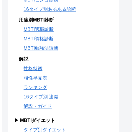
16タイプ別あるある診断
用途別MBTI診断
MBTI適職診断
MBTI資格診断
MBTI勉強法診断
解説
性格特徴
相性早見表
ランキング
16タイプ別 適職
解説・ガイド
▶ MBTIダイエット
タイプ別ダイエット