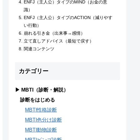
ENFJ（主人公）タイプのMIND（お金の意
識）
ENFJ（主人公）タイプのACTION（減りやす
い行動）
崩れる引き金（出来事→感情）
立て直しアドバイス（最短で戻す）
関連コンテンツ
カテゴリー
▶ MBTI（診断・解説）
診断をはじめる
MBTI性格診断
MBTI色分け診断
MBTI動物診断
MBTIビンゴ診断