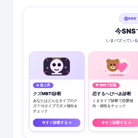
SNS 
今SN
いまバズっている
KUZU
LOVE BEAR
🔥 急上昇
♥ SNSで話題
クズMBTI診断
恋するへびべあ診断
あなたはどんなタイプのク
くまタイプ診断で恋愛傾
ズ？16タイプでダメ傾向を
向・相性をチェック
チェック
今すぐ診断する →
今すぐ診断する →