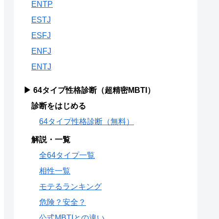
ENTP
ESTJ
ESFJ
ENFJ
ENTJ
▶ 64タイプ性格診断（超精密MBTI）
診断をはじめる
64タイプ性格診断（無料）
解説・一覧
全64タイプ一覧
相性一覧
モテるランキング
危険？安全？
公式MBTIとの違い