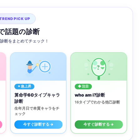
TREND PICK UP
Sで話題の診断
診断をまとめてチェック！
?
✦ 急上昇
◈ 注目
算命学60タイプキャラ
who am i?診断
診断
16タイプでわかる他己診断
生年月日で本質キャラをチ
ェック
今すぐ診断する →
今すぐ診断する →