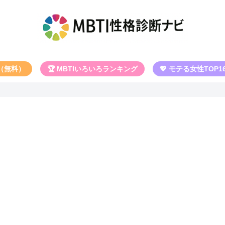
断（無料）
🏆 MBTIいろいろランキング
💖 モテる女性TOP1