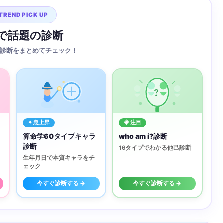
TREND PICK UP
Sで話題の診断
診断をまとめてチェック！
?
✦ 急上昇
◈ 注目
算命学60タイプキャラ
who am i?診断
診断
16タイプでわかる他己診断
生年月日で本質キャラをチ
ェック
今すぐ診断する →
今すぐ診断する →