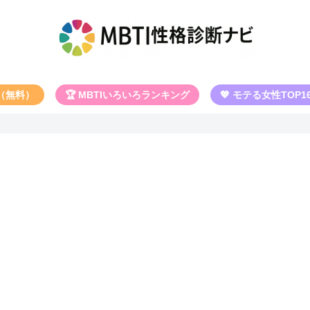
断（無料）
🏆 MBTIいろいろランキング
💖 モテる女性TOP1