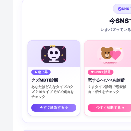
SNS 
今SN
いまバズっている
KUZU
LOVE BEAR
🔥 急上昇
♥ SNSで話題
クズMBTI診断
恋するへびべあ診断
あなたはどんなタイプのク
くまタイプ診断で恋愛傾
ズ？16タイプでダメ傾向を
向・相性をチェック
チェック
今すぐ診断する →
今すぐ診断する →