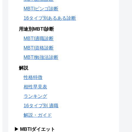
MBTIビンゴ診断
16タイプ別あるある診断
用途別MBTI診断
MBTI適職診断
MBTI資格診断
MBTI勉強法診断
解説
性格特徴
相性早見表
ランキング
16タイプ別 適職
解説・ガイド
▶ MBTIダイエット