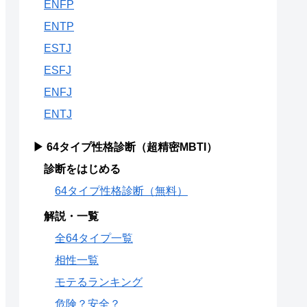
ENFP
ENTP
ESTJ
ESFJ
ENFJ
ENTJ
▶ 64タイプ性格診断（超精密MBTI）
診断をはじめる
64タイプ性格診断（無料）
解説・一覧
全64タイプ一覧
相性一覧
モテるランキング
危険？安全？