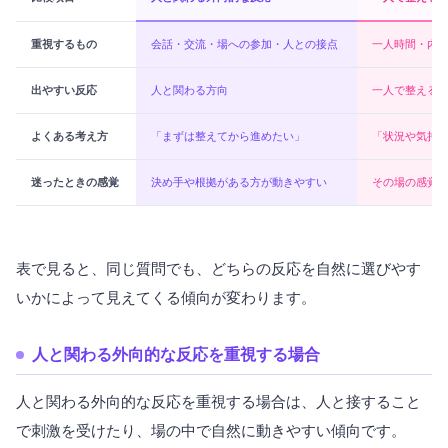
重視するもの
会話・交流・場への参加・人との接点
一人時間・内
出やすい反応
人と関わる方向
一人で整える
よくある考え方
「まずは整えてから進めたい」
「状況や気持
迷ったときの感覚
決め手や根拠がある方が動きやすい
その場の感覚
表で見ると、同じ質問でも、どちらの反応を自然に選びやす
いかによって見えてくる傾向が変わります。
人と関わる外向的な反応を重視する場合
人と関わる外向的な反応を重視する場合は、人と接すること
で刺激を受けたり、場の中で自然に動きやすい傾向です。