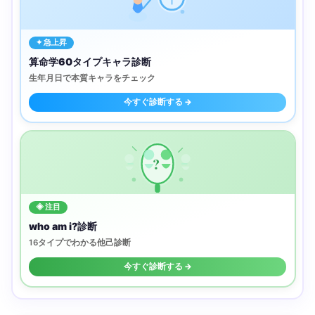
✦ 急上昇
算命学60タイプキャラ診断
生年月日で本質キャラをチェック
今すぐ診断する →
?
◈ 注目
who am i?診断
16タイプでわかる他己診断
今すぐ診断する →