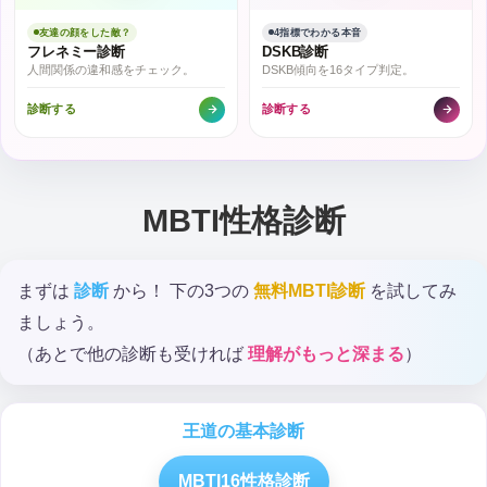
友達の顔をした敵？
4指標でわかる本音
フレネミー診断
DSKB診断
人間関係の違和感をチェック。
DSKB傾向を16タイプ判定。
診断する
診断する
MBTI性格診断
まずは
診断
から！ 下の3つの
無料MBTI診断
を試してみ
ましょう。
（あとで他の診断も受ければ
理解がもっと深まる
）
王道の基本診断
MBTI16性格診断