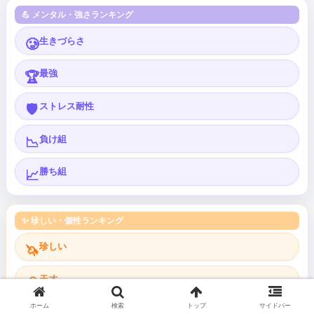
💪 メンタル・強さランキング
生きづらさ
🥲
最強
🏆
ストレス耐性
🛡️
負け組
📉
勝ち組
📈
✨ 珍しい・個性ランキング
珍しい
🦄
天才
🧠
ホーム
検索
トップ
サイドバー
変人