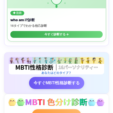
◈ 注目
who am i?診断
16タイプでわかる他己診断
今すぐ診断する →
今すぐMBTI性格診断する