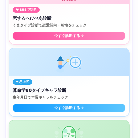
♥ SNSで話題
恋するへびべあ診断
くまタイプ診断で恋愛傾向・相性をチェック
今すぐ診断する →
✦ 急上昇
算命学60タイプキャラ診断
生年月日で本質キャラをチェック
今すぐ診断する →
?