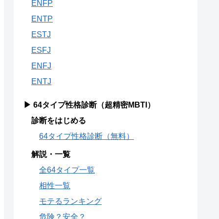
ENFP
ENTP
ESTJ
ESFJ
ENFJ
ENTJ
▶ 64タイプ性格診断（超精密MBTI）
診断をはじめる
64タイプ性格診断（無料）
解説・一覧
全64タイプ一覧
相性一覧
モテるランキング
危険？安全？