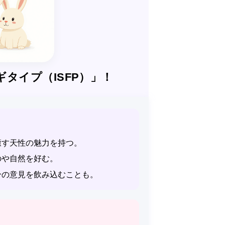
タイプ（ISFP）」！
癒す天性の魅力を持つ。
のや自然を好む。
分の意見を飲み込むことも。