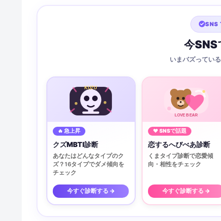
SNS 
今SN
いまバズっている
KUZU
LOVE BEAR
🔥 急上昇
♥ SNSで話題
クズMBTI診断
恋するへびべあ診断
あなたはどんなタイプのク
くまタイプ診断で恋愛傾
ズ？16タイプでダメ傾向を
向・相性をチェック
チェック
今すぐ診断する →
今すぐ診断する →