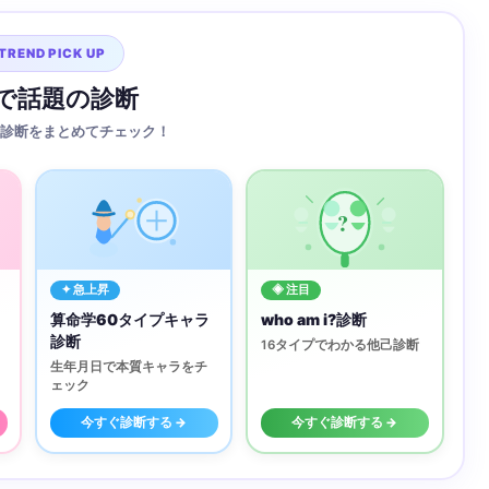
TREND PICK UP
Sで話題の診断
診断をまとめてチェック！
?
✦ 急上昇
◈ 注目
算命学60タイプキャラ
who am i?診断
診断
16タイプでわかる他己診断
生年月日で本質キャラをチ
ェック
今すぐ診断する →
今すぐ診断する →