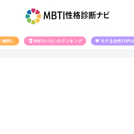
断（無料）
🏆 MBTIいろいろランキング
💖 モテる女性TOP1