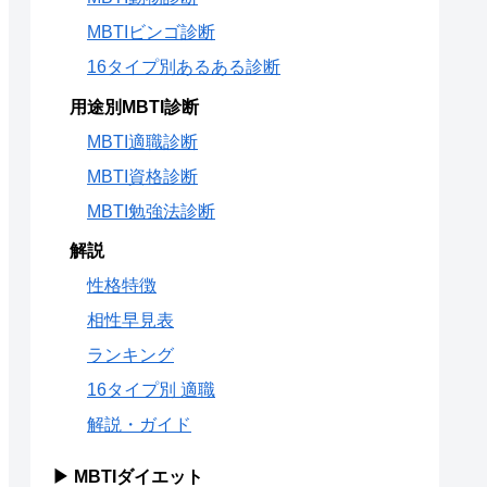
MBTIビンゴ診断
16タイプ別あるある診断
用途別MBTI診断
MBTI適職診断
MBTI資格診断
MBTI勉強法診断
解説
性格特徴
相性早見表
ランキング
16タイプ別 適職
解説・ガイド
▶ MBTIダイエット