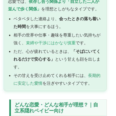
恋愛では、
依存し合う関係より「自立した二人が
並んで歩く関係」
を理想としがちなタイプです。
ベタベタした連絡より、
会ったときの落ち着い
た時間
を大事にするほう。
相手の世界や仕事・趣味を尊重したい気持ちが
強く、
束縛や干渉にはかなり慎重
です。
ただ、心が疲れているときは、
「そばにいてく
れるだけで安心する」
という甘えも顔を出しま
す。
その甘えを受け止めてくれる相手には、
長期的
に安定した愛情
を注ぎやすいタイプです。
どんな恋愛・どんな相手が理想？｜自
立系隠れベイビー向け