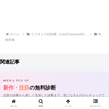
ホーム
ラブキャラ64診断（LoveCharacter64）
性
格特徴
関連記事
NEW & PICK UP
新作・注目
の無料診断
話題の診断から新しく追加した診断まで、気になるものからチェックで
きます。
全11診断
ホーム
検索
トップ
サイドバー