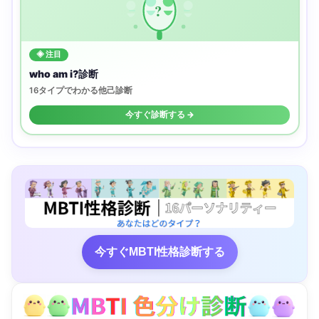
?
◈ 注目
who am i?診断
16タイプでわかる他己診断
今すぐ診断する →
今すぐMBTI性格診断する