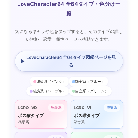
LoveCharacter64 全64タイプ・色分け一
覧
気になるキャラや色をタップすると、そのタイプの詳し
い性格・恋愛・相性ページへ移動できます。
LoveCharacter64 全64タイプ図鑑ページを見
▶
る
溺愛系（ピンク）
堅実系（ブルー）
魅惑系（パープル）
自立系（グリーン）
LCRO-VD
LCRO-VI
溺愛系
堅実系
ボス猫タイプ
ボス猫タイプ
溺愛系
堅実系