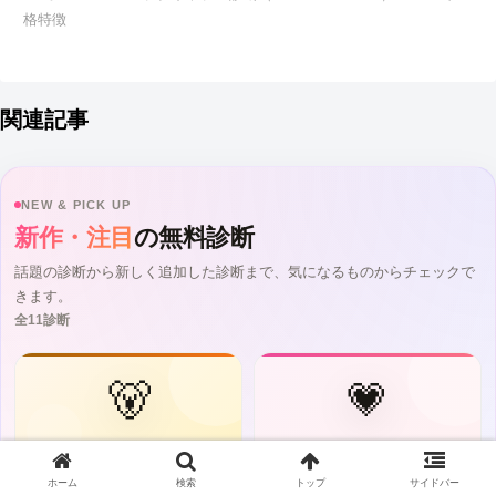
格特徴
関連記事
NEW & PICK UP
新作・注目
の無料診断
話題の診断から新しく追加した診断まで、気になるものからチェックで
きます。
全11診断
🐻
💗
SNSで話題
最新リリース
ホーム
検索
トップ
サイドバー
恋するへびべあ診断
えちえちMBTI診断