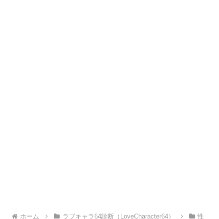
ホーム
ラブキャラ64診断（LoveCharacter64）
性