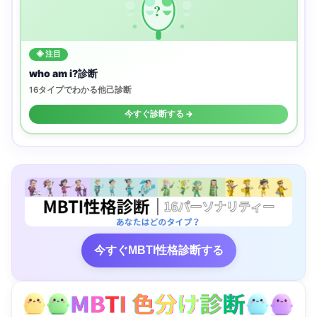
?
◈ 注目
who am i?診断
16タイプでわかる他己診断
今すぐ診断する →
今すぐMBTI性格診断する