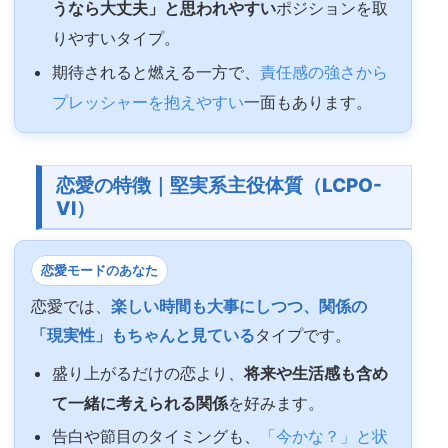
うなら大丈夫」と思われやすい
ポジションを取
りやすいタイプ。
期待されると燃える一方で、
責任感の強さから
プレッシャーを抱えやすい
一面もあります。
恋愛の特徴｜堅実系主役体質（LCPO-
VI）
恋愛モードのあなた
恋愛では、
楽しい時間も大事にしつつ、関係の
「現実性」もちゃんと見ている
タイプです。
盛り上がるだけの恋より、
将来や生活感も含め
て一緒に考えられる関係
を好みます。
告白や節目のタイミングも、
「今かな？」と状