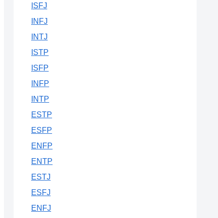
ISFJ
INFJ
INTJ
ISTP
ISFP
INFP
INTP
ESTP
ESFP
ENFP
ENTP
ESTJ
ESFJ
ENFJ