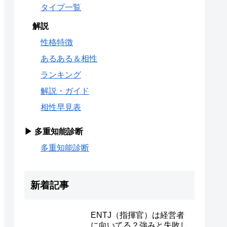
タイプ一覧
解説
性格特徴
あるある＆相性
ランキング
解説・ガイド
相性早見表
▶ 多重知能診断
多重知能診断
新着記事
ENTJ（指揮官）は経営者
に向いてる？強みと失敗し