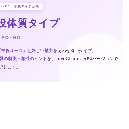
acter64｜恋愛タイプ診断
役体質タイプ
CPO-ND
「主役オーラ」と妖しい魅力
をあわせ持つタイプ。
愛の特徴・相性のヒント
を、LoveCharacter64バージョンで
説します。