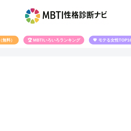
断（無料）
🏆 MBTIいろいろランキング
💖 モテる女性TOP1