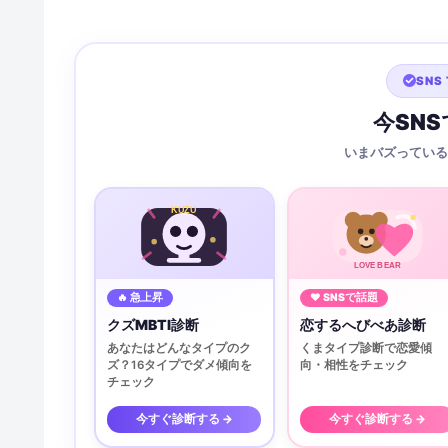
SNS 
今SN
いまバズっている
KUZU
LOVE BEAR
🔥 急上昇
♥ SNSで話題
クズMBTI診断
恋するへびべあ診断
あなたはどんなタイプのク
くまタイプ診断で恋愛傾
ズ？16タイプでダメ傾向を
向・相性をチェック
チェック
今すぐ診断する →
今すぐ診断する →