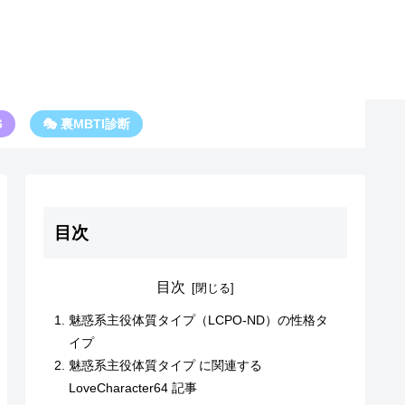
6
🎭 裏MBTI診断
目次
目次
魅惑系主役体質タイプ（LCPO-ND）の性格タ
イプ
魅惑系主役体質タイプ に関連する
LoveCharacter64 記事