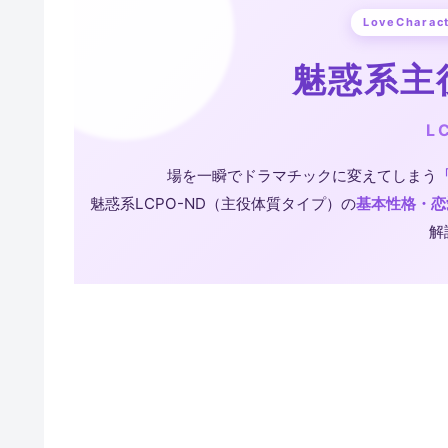
LoveChar
魅惑系主
L
場を一瞬でドラマチックに変えてしまう
魅惑系LCPO-ND（主役体質タイプ）の
基本性格・恋
解