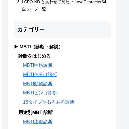
LCPO-ND とあわせて見たい LoveCharacter64
全タイプ一覧
カテゴリー
▶ MBTI（診断・解説）
診断をはじめる
MBTI性格診断
MBTI色分け診断
MBTI動物診断
MBTIビンゴ診断
16タイプ別あるある診断
用途別MBTI診断
MBTI適職診断