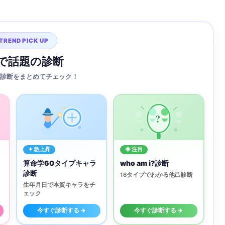
TREND PICK UP
Sで話題の診断
診断をまとめてチェック！
?
✦ 急上昇
◈ 注目
算命学60タイプキャラ
who am i?診断
診断
16タイプでわかる他己診断
生年月日で本質キャラをチ
ェック
今すぐ診断する →
今すぐ診断する →