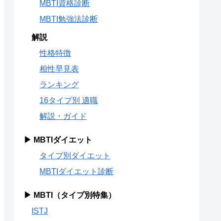
MBTI資格診断
MBTI勉強法診断
解説
性格特徴
相性早見表
ランキング
16タイプ別 適職
解説・ガイド
▶ MBTIダイエット
タイプ別ダイエット
MBTIダイエット診断
▶ MBTI（タイプ別特集）
ISTJ