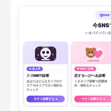
SNS 
今SN
いまバズっている
KUZU
LOVE BEAR
🔥 急上昇
♥ SNSで話題
クズMBTI診断
恋するへびべあ診断
あなたはどんなタイプのク
くまタイプ診断で恋愛傾
ズ？16タイプでダメ傾向を
向・相性をチェック
チェック
今すぐ診断する →
今すぐ診断する →