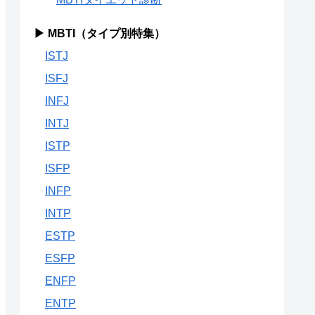
▶ MBTI（タイプ別特集）
ISTJ
ISFJ
INFJ
INTJ
ISTP
ISFP
INFP
INTP
ESTP
ESFP
ENFP
ENTP