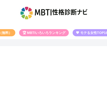
断（無料）
🏆 MBTIいろいろランキング
💖 モテる女性TOP1