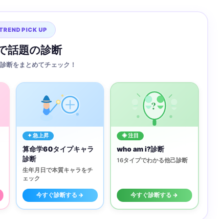
TREND PICK UP
Sで話題の診断
診断をまとめてチェック！
?
✦ 急上昇
◈ 注目
算命学60タイプキャラ
who am i?診断
診断
16タイプでわかる他己診断
生年月日で本質キャラをチ
ェック
今すぐ診断する →
今すぐ診断する →