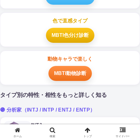
色で直感タイプ
MBTI色分け診断
動物キャラで楽しく
MBTI動物診断
タイプ別の特性・相性をもっと詳しく知る
🟣 分析家（INTJ / INTP / ENTJ / ENTP）
INTJ
特徴
A/Tの違い
相性
ダイエット
適職
ホーム
検索
トップ
サイドバー