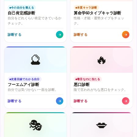
今の自分を整える
本質キャラ診断
自己肯定感診断
算命学60タイプキャラ診断
自分をどれくらい肯定できているか
性格・才能・運勢タイプをチェッ
チェック。
ク。
診断する
診断する
🔮
🔥
友達目線でわかる自分
毒舌なのに当たる
フーエムアイ診断
悪口診断
自分では気づかない一面を診断。
陰で言われがちな悪口をチェック。
診断する
診断する
🎭
💋