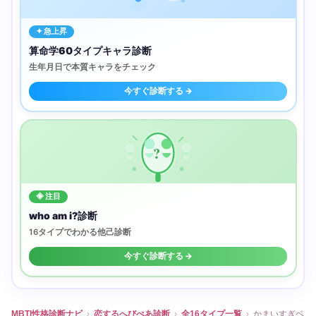
✦ 急上昇
算命学60タイプキャラ診断
生年月日で本質キャラをチェック
今すぐ診断する →
?
◈ 注目
who am i?診断
16タイプでわかる他己診断
今すぐ診断する →
MBTI性格診断ナビ
›
恋するへびべあ診断
›
全16タイプ一覧
›
かまいすぎベ