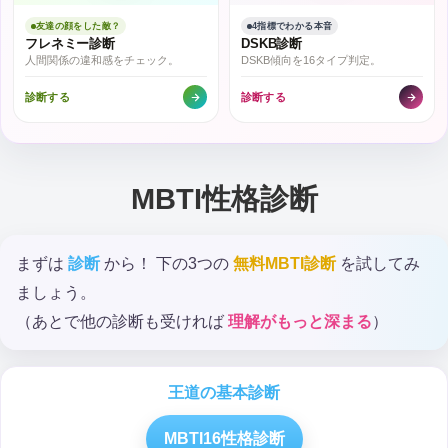
友達の顔をした敵？
4指標でわかる本音
フレネミー診断
DSKB診断
人間関係の違和感をチェック。
DSKB傾向を16タイプ判定。
診断する
診断する
MBTI性格診断
まずは
診断
から！ 下の3つの
無料MBTI診断
を試してみ
ましょう。
（あとで他の診断も受ければ
理解がもっと深まる
）
王道の基本診断
MBTI16性格診断