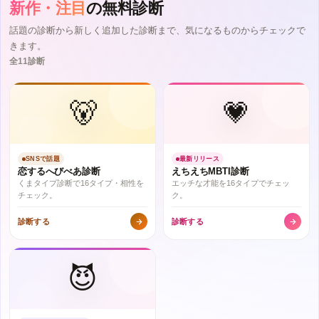
新作・注目
の無料診断
話題の診断から新しく追加した診断まで、気になるものからチェックで
きます。
全11診断
🐻
💗
SNSで話題
最新リリース
恋するへびべあ診断
えちえちMBTI診断
くまタイプ診断で16タイプ・相性を
エッチな才能を16タイプでチェッ
チェック。
ク。
診断する
診断する
😈