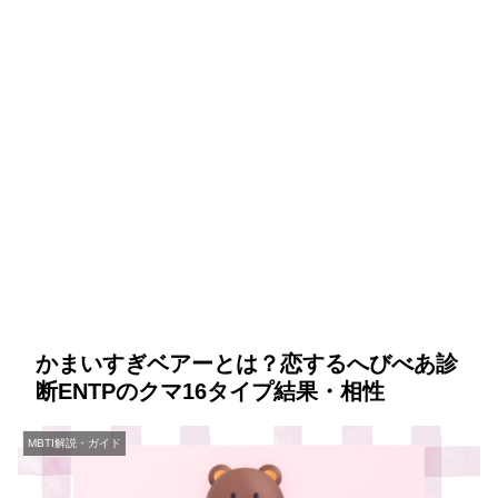
かまいすぎベアーとは？恋するへびべあ診
断ENTPのクマ16タイプ結果・相性
MBTI解説・ガイド