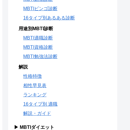
MBTIビンゴ診断
16タイプ別あるある診断
用途別MBTI診断
MBTI適職診断
MBTI資格診断
MBTI勉強法診断
解説
性格特徴
相性早見表
ランキング
16タイプ別 適職
解説・ガイド
▶ MBTIダイエット