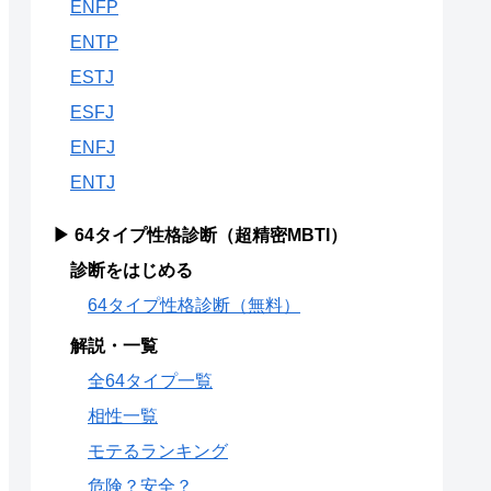
ENFP
ENTP
ESTJ
ESFJ
ENFJ
ENTJ
▶ 64タイプ性格診断（超精密MBTI）
診断をはじめる
64タイプ性格診断（無料）
解説・一覧
全64タイプ一覧
相性一覧
モテるランキング
危険？安全？