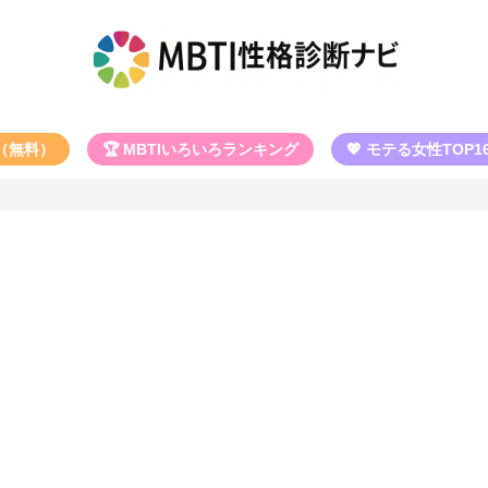
断（無料）
🏆 MBTIいろいろランキング
💖 モテる女性TOP1