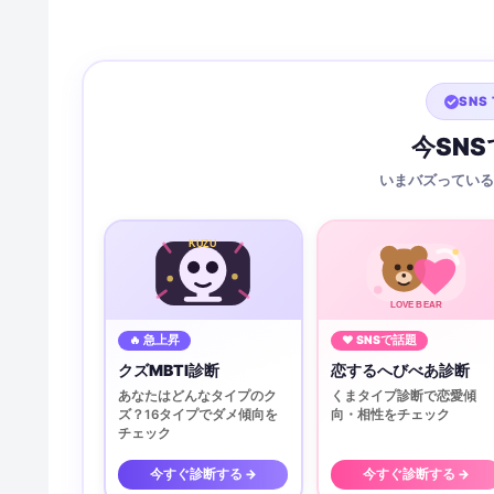
SNS 
今SN
いまバズっている
KUZU
LOVE BEAR
🔥 急上昇
♥ SNSで話題
クズMBTI診断
恋するへびべあ診断
あなたはどんなタイプのク
くまタイプ診断で恋愛傾
ズ？16タイプでダメ傾向を
向・相性をチェック
チェック
今すぐ診断する →
今すぐ診断する →