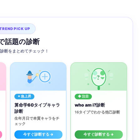
TREND PICK UP
Sで話題の診断
診断をまとめてチェック！
?
✦ 急上昇
◈ 注目
算命学60タイプキャラ
who am i?診断
診断
16タイプでわかる他己診断
生年月日で本質キャラをチ
ェック
今すぐ診断する →
今すぐ診断する →