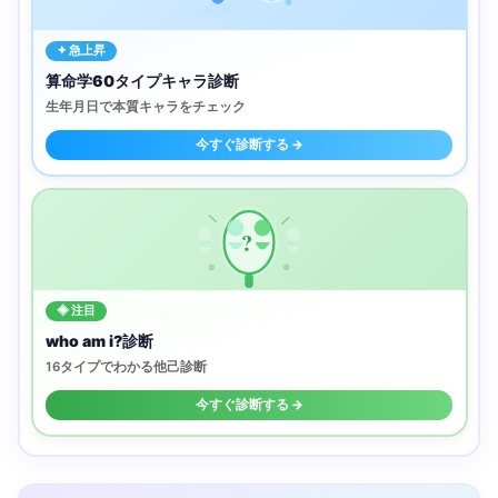
✦ 急上昇
算命学60タイプキャラ診断
生年月日で本質キャラをチェック
今すぐ診断する →
?
◈ 注目
who am i?診断
16タイプでわかる他己診断
今すぐ診断する →