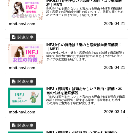
INFJは心を開かない？恋愛・相性・コツ徹底解
析｜MBTI
INFJが「心を開かない」と言われる理由をMBTIで徹底解
説！恋愛での距離感や相性の良いタイプ、信頼を築くため
のアプローチ法まで詳しく紹介します。
2025.04.21
mbti-navi.com
INFJ女性の特徴は？魅力と恋愛傾向徹底解説！
｜MBTI
INFJ女性の性格・魅力・恋愛傾向をMBTI診断で徹底解説！
繊細で直感力に優れた“提唱者型”の内面とは？相性の良い
タイプや恋愛観も紹介します。
2025.04.21
mbti-navi.com
INFJ（提唱者）は頭おかしい？理由・誤解・本
当の性格を徹底解説
「INFJは頭がおかしい」と言われる理由をMBTI視点で徹底
検証！独特な雰囲気・深すぎる思考・浮世離れした感性…
その真相と魅力を丁寧に解説します。
2026.03.14
mbti-navi.com
INFJ（提唱者）が性格悪いと言われる理由と