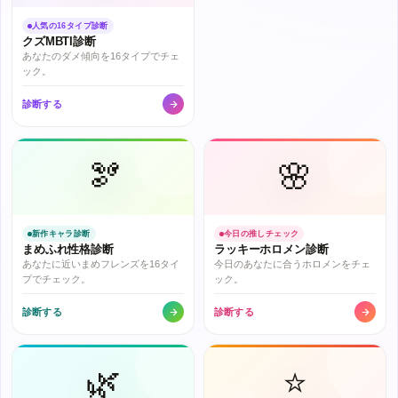
人気の16タイプ診断
クズMBTI診断
あなたのダメ傾向を16タイプでチェ
ック。
診断する
🫘
🌸
新作キャラ診断
今日の推しチェック
まめふれ性格診断
ラッキーホロメン診断
あなたに近いまめフレンズを16タイ
今日のあなたに合うホロメンをチェ
プでチェック。
ック。
診断する
診断する
🌿
⭐