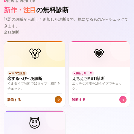
NEW & PICK UP
新作・注目
の無料診断
話題の診断から新しく追加した診断まで、気になるものからチェックで
きます。
全11診断
🐻
💗
SNSで話題
最新リリース
恋するへびべあ診断
えちえちMBTI診断
くまタイプ診断で16タイプ・相性を
エッチな才能を16タイプでチェッ
チェック。
ク。
診断する
診断する
😈