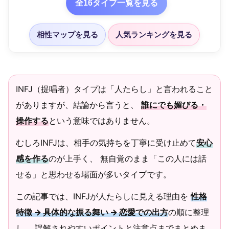
全16タイプ一覧を見る
相性マップを見る
人気ランキングを見る
INFJ（提唱者）タイプは「人たらし」と言われること
がありますが、結論から言うと、
誰にでも媚びる・
操作する
という意味ではありません。
むしろINFJは、相手の気持ちを丁寧に受け止めて
安心
感を作る
のが上手く、 無自覚のまま「この人には話
せる」と思わせる場面が多いタイプです。
この記事では、INFJが人たらしに見える理由を
性格
特徴 → 具体的な振る舞い → 恋愛での出方
の順に整理
し、 誤解されやすいポイントと注意点までまとめま