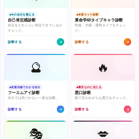
今の自分を整える
本質キャラ診断
自己肯定感診断
算命学60タイプキャラ診断
自分をどれくらい肯定できているか
性格・才能・運勢タイプをチェッ
チェック。
ク。
診断する
診断する
🔮
🔥
友達目線でわかる自分
毒舌なのに当たる
フーエムアイ診断
悪口診断
自分では気づかない一面を診断。
陰で言われがちな悪口をチェック。
診断する
診断する
🎭
💋