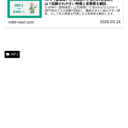
は？誤解されやすい特徴と改善策を解説
なぜINFJ（提唱者型）は“性格悪い”と思われがちなのか？
MBTI視点でその誤解の理由と、繊細さゆえに抱えやすい課
題、そして対人関係を円滑にする改善策を解説します。
2026.03.14
mbti-navi.com
INFJ