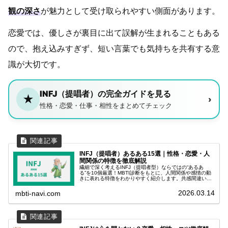
観の深さ
が魅力として受け取られやすい側面があります。
恋愛では、優しさが裏目に出て誤解が生まれることもある
ので、抱え込みすぎず、短い言葉でも気持ちを共有する意
識が大切です。
INFJ（提唱者）の完全ガイドを見る
★
›
性格・恋愛・仕事・相性をまとめてチェック
INFJ（提唱者）あるある15選｜性格・恋愛・人
間関係の特徴を徹底解説
繊細で深く考えるINFJ（提唱者型）ならではの“あるあ
る”を10個厳選！MBTI診断をもとに、人間関係や感情の動
きに表れる特徴をわかりやすく紹介します。共感間違いな
しの内容です。
2026.03.14
mbti-navi.com