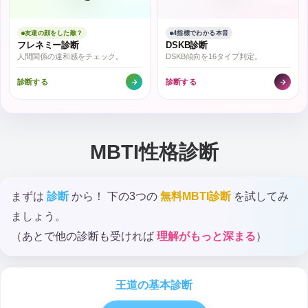
友達の顔をした敵？
4指標でわかる本音
フレネミー診断
DSKB診断
人間関係の違和感をチェック。
DSKB傾向を16タイプ判定。
診断する
診断する
MBTI性格診断
まずは
診断
から！ 下の3つの
無料MBTI診断
を試してみ
ましょう。
（あとで他の診断も受ければ
理解がもっと深まる
）
王道の基本診断