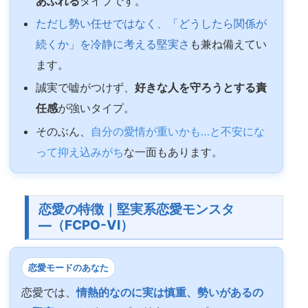
あふれる
タイプです。
ただし勢い任せではなく、「どうしたら関係が
続くか」を冷静に考える堅実さ
も兼ね備えてい
ます。
誠実で嘘がつけず、
好きな人を守ろうとする責
任感
が強いタイプ。
そのぶん、
自分の愛情が重いかも…と不安にな
って抑え込みがち
な一面もあります。
恋愛の特徴｜堅実系恋愛モンスタ
―（FCPO-VI）
恋愛モードのあなた
恋愛では、
情熱的なのに実は慎重、勢いがあるの