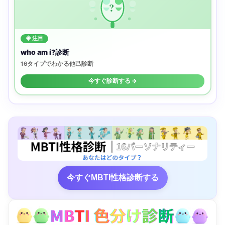
?
◈ 注目
who am i?診断
16タイプでわかる他己診断
今すぐ診断する →
今すぐMBTI性格診断する