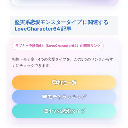
堅実系恋愛モンスタータイプ に関連する
LoveCharacter64 記事
ラブキャラ診断64（LoveCharacter64）の関連リンク
相性・モテ度・4つの恋愛タイプを、この3つのリンクからす
ぐにチェックできます。
💞
相性一覧
👑
モテるランキング
🎨
4つの恋愛タイプ