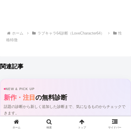
ホーム
ラブキャラ64診断（LoveCharacter64）
性
格特徴
関連記事
NEW & PICK UP
新作・注目
の無料診断
話題の診断から新しく追加した診断まで、気になるものからチェックで
きます。
全11診断
ホーム
検索
トップ
サイドバー