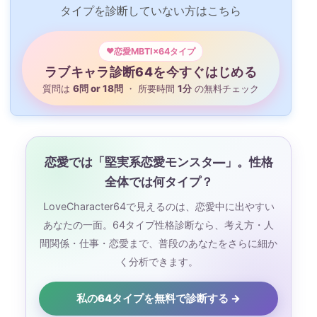
タイプを診断していない方はこちら
恋愛MBTI×64タイプ
ラブキャラ診断64を今すぐはじめる
質問は
6問 or 18問
・ 所要時間
1分
の無料チェック
恋愛では「堅実系恋愛モンスタ―」。性格
全体では何タイプ？
LoveCharacter64で見えるのは、恋愛中に出やすい
あなたの一面。64タイプ性格診断なら、考え方・人
間関係・仕事・恋愛まで、普段のあなたをさらに細か
く分析できます。
私の64タイプを無料で診断する →