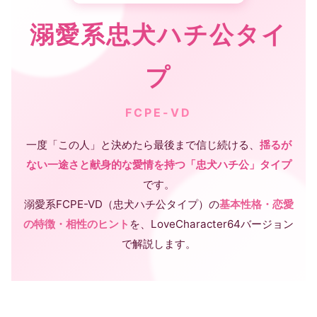
溺愛系忠犬ハチ公タイ
プ
FCPE-VD
一度「この人」と決めたら最後まで信じ続ける、
揺るが
ない一途さと献身的な愛情を持つ「忠犬ハチ公」タイプ
です。
溺愛系FCPE-VD（忠犬ハチ公タイプ）の
基本性格・恋愛
の特徴・相性のヒント
を、LoveCharacter64バージョン
で解説します。