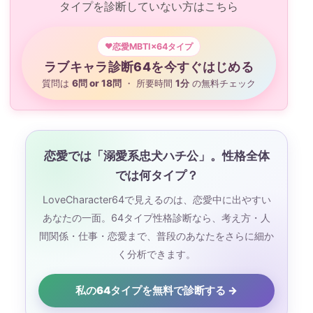
タイプを診断していない方はこちら
恋愛MBTI×64タイプ
ラブキャラ診断64を今すぐはじめる
質問は
6問 or 18問
・ 所要時間
1分
の無料チェック
恋愛では「溺愛系忠犬ハチ公」。性格全体
では何タイプ？
LoveCharacter64で見えるのは、恋愛中に出やすい
あなたの一面。64タイプ性格診断なら、考え方・人
間関係・仕事・恋愛まで、普段のあなたをさらに細か
く分析できます。
私の64タイプを無料で診断する →