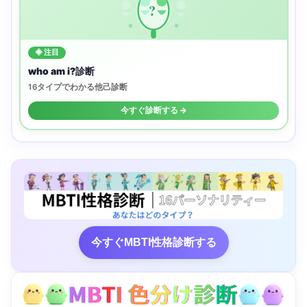
?
◈ 注目
who am i?診断
16タイプでわかる他己診断
今すぐ診断する →
今すぐMBTI性格診断する