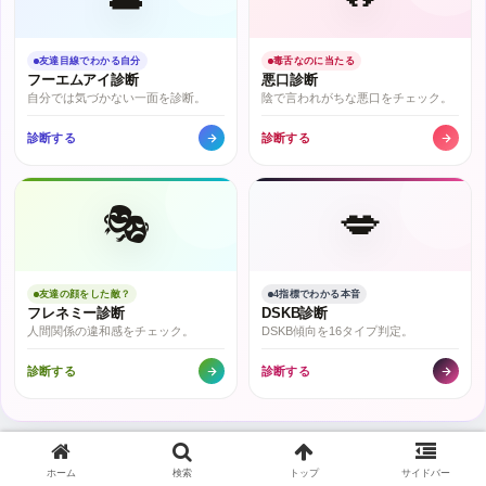
友達目線でわかる自分
毒舌なのに当たる
フーエムアイ診断
悪口診断
自分では気づかない一面を診断。
陰で言われがちな悪口をチェック。
診断する
診断する
🎭
💋
友達の顔をした敵？
4指標でわかる本音
フレネミー診断
DSKB診断
人間関係の違和感をチェック。
DSKB傾向を16タイプ判定。
診断する
診断する
MBTI性格診断
ホーム
検索
トップ
サイドバー