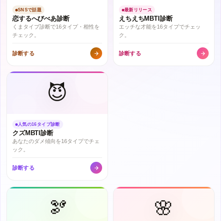
SNSで話題
最新リリース
恋するへびべあ診断
えちえちMBTI診断
くまタイプ診断で16タイプ・相性を
エッチな才能を16タイプでチェッ
チェック。
ク。
診断する
診断する
😈
人気の16タイプ診断
クズMBTI診断
あなたのダメ傾向を16タイプでチェ
ック。
診断する
🫘
🌸