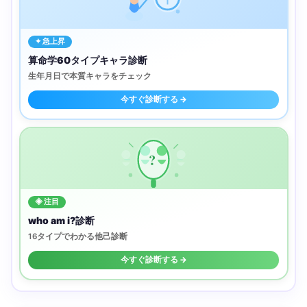
✦ 急上昇
算命学60タイプキャラ診断
生年月日で本質キャラをチェック
今すぐ診断する →
?
◈ 注目
who am i?診断
16タイプでわかる他己診断
今すぐ診断する →