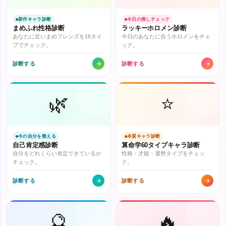
新作キャラ診断
今日の推しチェック
まめふれ性格診断
ラッキーホロメン診断
あなたに近いまめフレンズを16タイ
今日のあなたに合うホロメンをチェ
プでチェック。
ック。
診断する
診断する
🌿
⭐
今の自分を整える
本質キャラ診断
自己肯定感診断
算命学60タイプキャラ診断
自分をどれくらい肯定できているか
性格・才能・運勢タイプをチェッ
チェック。
ク。
診断する
診断する
🔮
🔥