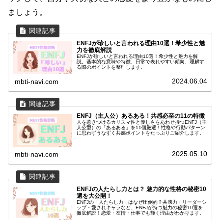
ましょう。
ENFJが珍しいと言われる理由10選！希少性と魅
力を徹底解説
ENFJが珍しいと言われる理由10選！希少性と魅力を解
説。基本的な意味や特徴、日常で表れやすい傾向、理解す
る際のポイントを整理します。
2024.06.04
mbti-navi.com
ENFJ（主人公）あるある！共感必至の11の特徴
人を惹きつけるカリスマ性と優しさをあわせ持つENFJ（主
人公型）の「あるある」を11個厳選！性格や行動パターン
に思わずうなずく共感ポイントをたっぷりご紹介します。
2025.05.10
mbti-navi.com
ENFJの人たらし力とは？ 魅力的な性格の秘密10
選を大公開！
ENFJの「人たらし力」はなぜ圧倒的？共感力・リーダーシ
ップ・愛されキャラなど、ENFJが持つ魅力の秘密10選を
徹底解説！恋愛・友情・仕事でも輝く理由がわかります。