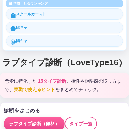
🏫 学校・社会ランキング
スクールカースト
🏫
陰キャ
🌑
陽キャ
🌞
ラブタイプ診断（LoveType16）
恋愛に特化した
16タイプ診断
。相性や距離感の取り方ま
で、
実戦で使えるヒント
をまとめてチェック。
診断をはじめる
ラブタイプ診断（無料）
タイプ一覧