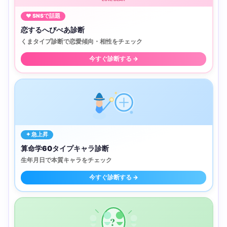
♥ SNSで話題
恋するへびべあ診断
くまタイプ診断で恋愛傾向・相性をチェック
今すぐ診断する →
✦ 急上昇
算命学60タイプキャラ診断
生年月日で本質キャラをチェック
今すぐ診断する →
?