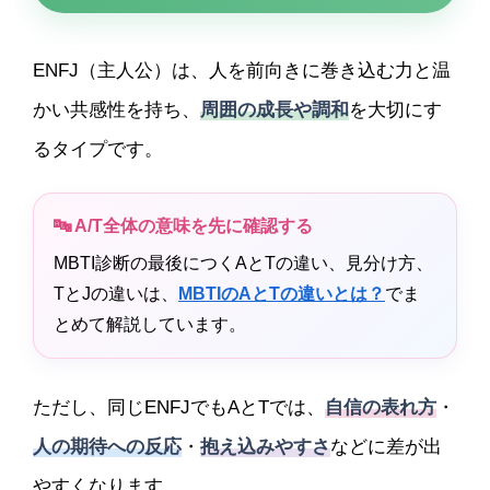
ENFJ（主人公）は、人を前向きに巻き込む力と温
かい共感性を持ち、
周囲の成長や調和
を大切にす
るタイプです。
🔤 A/T全体の意味を先に確認する
MBTI診断の最後につくAとTの違い、見分け方、
TとJの違いは、
MBTIのAとTの違いとは？
でま
とめて解説しています。
ただし、同じENFJでもAとTでは、
自信の表れ方
・
人の期待への反応
・
抱え込みやすさ
などに差が出
やすくなります。