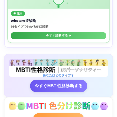
◈ 注目
who am i?診断
16タイプでわかる他己診断
今すぐ診断する →
今すぐMBTI性格診断する