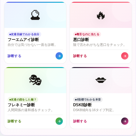
🔮
🔥
友達目線でわかる自分
毒舌なのに当たる
フーエムアイ診断
悪口診断
自分では気づかない一面を診断。
陰で言われがちな悪口をチェック。
診断する
診断する
🎭
💋
友達の顔をした敵？
4指標でわかる本音
フレネミー診断
DSKB診断
人間関係の違和感をチェック。
DSKB傾向を16タイプ判定。
診断する
診断する