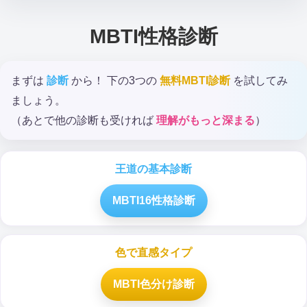
MBTI性格診断
まずは
診断
から！ 下の3つの
無料MBTI診断
を試してみ
ましょう。
（あとで他の診断も受ければ
理解がもっと深まる
）
王道の基本診断
MBTI16性格診断
色で直感タイプ
MBTI色分け診断