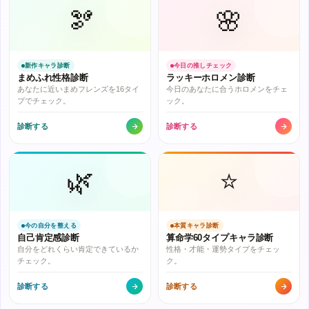
🫘
🌸
新作キャラ診断
今日の推しチェック
まめふれ性格診断
ラッキーホロメン診断
あなたに近いまめフレンズを16タイ
今日のあなたに合うホロメンをチェ
プでチェック。
ック。
診断する
診断する
🌿
⭐
今の自分を整える
本質キャラ診断
自己肯定感診断
算命学60タイプキャラ診断
自分をどれくらい肯定できているか
性格・才能・運勢タイプをチェッ
チェック。
ク。
診断する
診断する