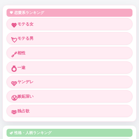
💗 恋愛系ランキング
モテる女
💖
モテる男
💘
相性
🔗
一途
💍
ヤンデレ
🩷
嫉妬深い
😤
独占欲
🫶
🌿 性格・人柄ランキング