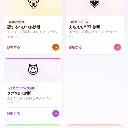
🐻
💗
SNSで話題
最新リリース
恋するへびべあ診断
えちえちMBTI診断
くまタイプ診断で16タイプ・相性を
エッチな才能を16タイプでチェッ
チェック。
ク。
診断する
診断する
😈
人気の16タイプ診断
クズMBTI診断
あなたのダメ傾向を16タイプでチェ
ック。
診断する