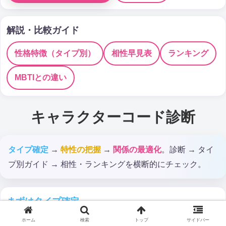
解説・比較ガイド
性格特徴（タイプ別）
相性早見表
ランキング
MBTIとの違い
キャラクターコード診断
タイプ確定
→
特性の把握
→
関係の最適化
。診断 → タイ
プ別ガイド → 相性・ランキングを横断的にチェック。
まずはタイプ確定
1分・無料診断で
キャラクターコード診断
を受ける
ホーム
検索
トップ
サイドバー