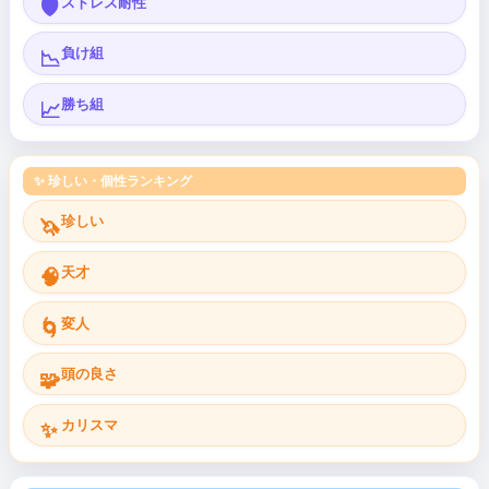
ストレス耐性
🛡️
負け組
📉
勝ち組
📈
✨ 珍しい・個性ランキング
珍しい
🦄
天才
🧠
変人
🌀
頭の良さ
🧩
カリスマ
✨