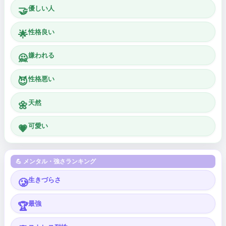
優しい人
🤝
性格良い
🌟
嫌われる
🙅
性格悪い
😈
天然
🌼
可愛い
💗
💪 メンタル・強さランキング
生きづらさ
🥲
最強
🏆