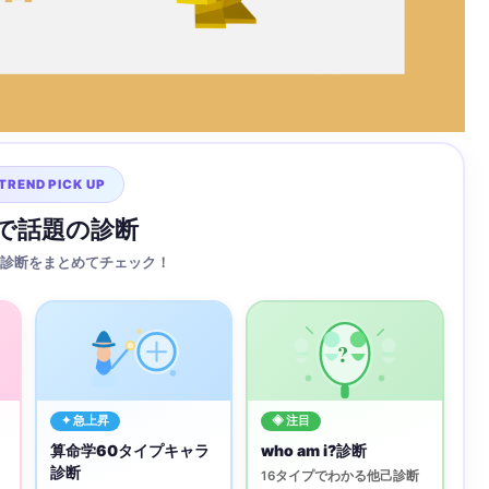
TREND PICK UP
Sで話題の診断
診断をまとめてチェック！
?
✦ 急上昇
◈ 注目
算命学60タイプキャラ
who am i?診断
診断
16タイプでわかる他己診断