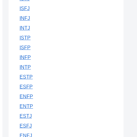
ISFJ
INFJ
INTJ
ISTP
ISFP
INFP
INTP
ESTP
ESFP
ENFP
ENTP
ESTJ
ESFJ
ENFJ