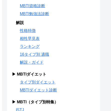
MBTI資格診断
MBTI勉強法診断
解説
性格特徴
相性早見表
ランキング
16タイプ別 適職
解説・ガイド
▶ MBTIダイエット
タイプ別ダイエット
MBTIダイエット診断
▶ MBTI（タイプ別特集）
ISTJ