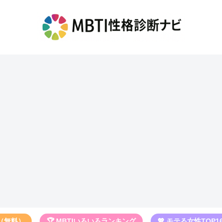
断（無料）
🏆 MBTIいろいろランキング
💖 モテる女性TOP1