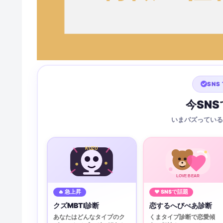
SNS 
今SN
いまバズっている
KUZU
LOVE BEAR
🔥 急上昇
♥ SNSで話題
クズMBTI診断
恋するへびべあ診断
あなたはどんなタイプのク
くまタイプ診断で恋愛傾