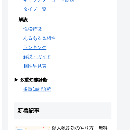
タイプ一覧
解説
性格特徴
あるある＆相性
ランキング
解説・ガイド
相性早見表
▶ 多重知能診断
多重知能診断
新着記事
類人猿診断のやり方｜無料